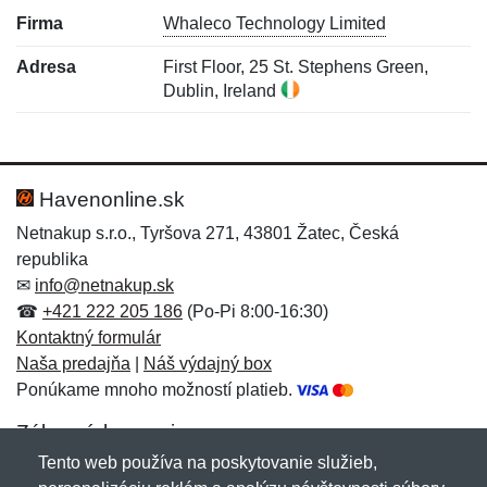
Firma
Whaleco Technology Limited
Adresa
First Floor, 25 St. Stephens Green,
Dublin, Ireland
Nová recenzia
Nová otázka
Hodnotenie:
Meno:
*
*
Havenonline.sk
Netnakup s.r.o., Tyršova 271, 43801 Žatec, Česká
republika
Meno:
E-mail:
*
*
✉
info@netnakup.sk
☎
+421 222 205 186
(Po-Pi 8:00-16:30)
Kontaktný formulár
Naša predajňa
|
Náš výdajný box
E-mail:
*
Ponúkame mnoho možností platieb.
Správa
*
Zákaznícky servis
Tento web používa na poskytovanie služieb,
Novinky emailom