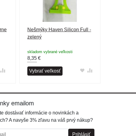
rne
Nešmýky Haven Silicon Full -
zelený
skladom vybrané veľkosti
8,35
€
Vybrať veľkosť
inky emailom
e dostávať informácie o novinkách a
ch? A navyše 3% zľavu na váš prvý nákup?
l:
Prihlásiť