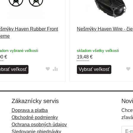
šmýky Haven Rubber Front
Nešmýky Haven Wire - čie
ierne
adom vybrané veľkosti
skladom všetky veľkosti
00
€
19,48
€
ybrať veľkosť
Vybrať veľkosť
Zákaznícky servis
Nov
Doprava a platba
Chcet
Obchodné podmienky
zľavá
Ochrana osobných údajov
E-mai
Sledovanie objednávky