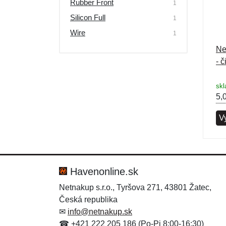
Rubber Front
1
Výpredaj
Silicon Full
1
Wire
1
Ne
- č
skl
5,
V
Havenonline.sk
Netnakup s.r.o., Tyršova 271, 43801 Žatec,
Česká republika
✉
info@netnakup.sk
☎ +421 222 205 186 (Po-Pi 8:00-16:30)