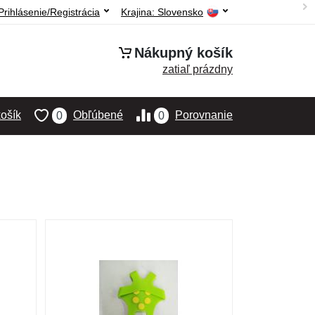
Prihlásenie/Registrácia
Krajina:
Slovensko
Nákupný košík
zatiaľ prázdny
ošík
Obľúbené
Porovnanie
0
0