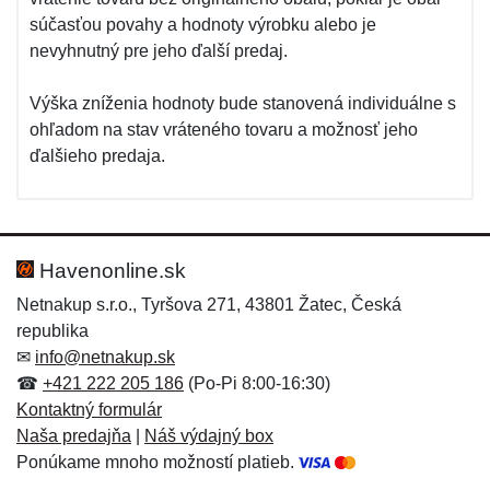
súčasťou povahy a hodnoty výrobku alebo je
nevyhnutný pre jeho ďalší predaj.
Výška zníženia hodnoty bude stanovená individuálne s
ohľadom na stav vráteného tovaru a možnosť jeho
ďalšieho predaja.
Havenonline.sk
Netnakup s.r.o., Tyršova 271, 43801 Žatec, Česká
republika
✉
info@netnakup.sk
☎
+421 222 205 186
(Po-Pi 8:00-16:30)
Kontaktný formulár
Naša predajňa
|
Náš výdajný box
Ponúkame mnoho možností platieb.