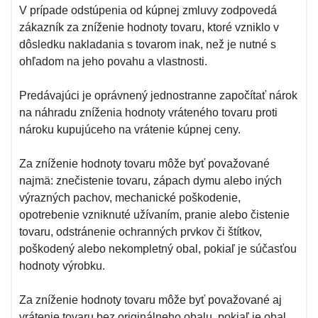
V prípade odstúpenia od kúpnej zmluvy zodpovedá
zákazník za zníženie hodnoty tovaru, ktoré vzniklo v
dôsledku nakladania s tovarom inak, než je nutné s
ohľadom na jeho povahu a vlastnosti.
Predávajúci je oprávnený jednostranne započítať nárok
na náhradu zníženia hodnoty vráteného tovaru proti
nároku kupujúceho na vrátenie kúpnej ceny.
Za zníženie hodnoty tovaru môže byť považované
najmä: znečistenie tovaru, zápach dymu alebo iných
výrazných pachov, mechanické poškodenie,
opotrebenie vzniknuté užívaním, pranie alebo čistenie
tovaru, odstránenie ochranných prvkov či štítkov,
poškodený alebo nekompletný obal, pokiaľ je súčasťou
hodnoty výrobku.
Za zníženie hodnoty tovaru môže byť považované aj
vrátenie tovaru bez originálneho obalu, pokiaľ je obal