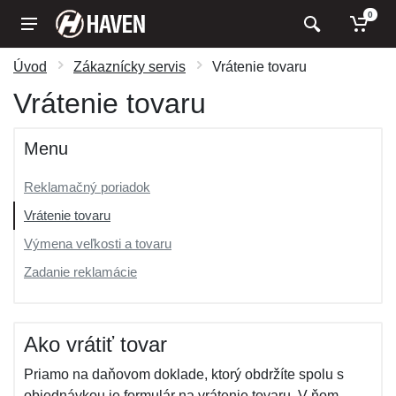
0
Úvod
Zákaznícky servis
Vrátenie tovaru
Vrátenie tovaru
Menu
Reklamačný poriadok
Vrátenie tovaru
Výmena veľkosti a tovaru
Zadanie reklamácie
Ako vrátiť tovar
Priamo na daňovom doklade, ktorý obdržíte spolu s
objednávkou je formulár na vrátenie tovaru. V ňom