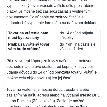
vyplníte, ktorý tovar vraciate a číslo účtu pre vrátenie
platby. Je možné tiež zásielku zaslať s vyplneným
dokumentom
Odstúpenie od zmluvy
. Stačí ale
jednoduché vyplnenie formulára na daňovom doklade.
Tovar na vrátenie nám
do 14 dní od prijatia
musí byť zaslaný
zásielky
Platba za vrátený tovar
do 7 dní, najčastejšie
vám bude vrátená
však za 1 deň
Pri uzatvorení kúpnej zmluvy v našom internetovom
obchode máte právo odstúpiť od kúpnej zmluvy bez
udania dôvodu do 14 dní od prevzatia tovaru. Vrátiť je
možné celú objednávku aj len jej časť.
Tovar na vrátenie je možné doručiť osobne alebo
zaslaním na našu adresu alebo na výdajné miesto DPD
alebo Packeta (Zásielkovňa). Zaslať je možné
prostredníctvom akéhokoľvek z prepravcov (
bez