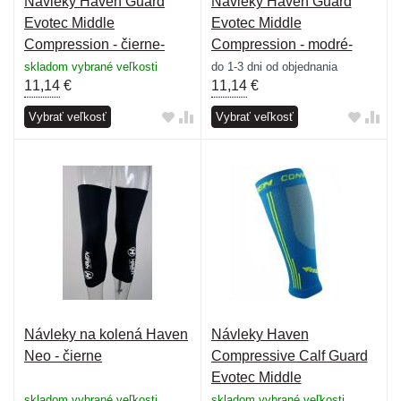
Návleky Haven Guard
Návleky Haven Guard
Evotec Middle
Evotec Middle
Compression - čierne-
Compression - modré-
biele
oranžové
skladom vybrané veľkosti
do 1-3 dni od objednania
11,14
€
11,14
€
Vybrať veľkosť
Vybrať veľkosť
Návleky na kolená Haven
Návleky Haven
Neo - čierne
Compressive Calf Guard
Evotec Middle
Compression - modré-žlté
skladom vybrané veľkosti
skladom vybrané veľkosti