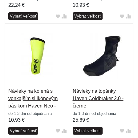
22,24
€
10,93
€
Vybrať veľkosť
Vybrať veľkosť
Návleky na kolená s
Návleky na topánky
vonkajším silikónovým
Haven Coldbraker 2.0 -
pásikom Haven Neo -
čierne
zelené
do 1-3 dni od objednania
do 1-3 dni od objednania
10,93
€
25,69
€
Vybrať veľkosť
Vybrať veľkosť