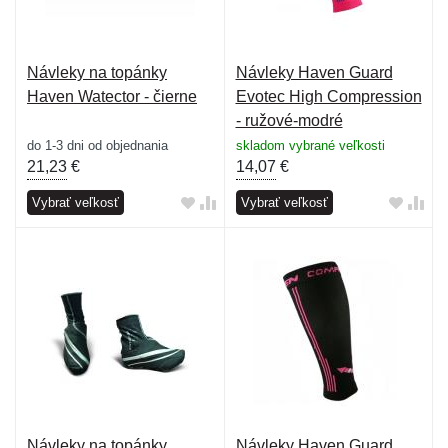
Návleky na topánky
Návleky Haven Guard
Haven Watector - čierne
Evotec High Compression
- ružové-modré
do 1-3 dni od objednania
skladom vybrané veľkosti
21,23
€
14,07
€
Vybrať veľkosť
Vybrať veľkosť
Návleky na topánky
Návleky Haven Guard