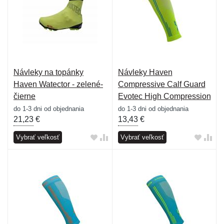
Návleky na topánky
Návleky Haven
Haven Watector - zelené-
Compressive Calf Guard
čierne
Evotec High Compression
- žlté-modré
do 1-3 dni od objednania
do 1-3 dni od objednania
21,23
€
13,43
€
Vybrať veľkosť
Vybrať veľkosť