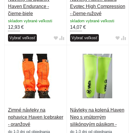
Haven Endurance -
Evotec High Compression
čierne-biele
- čierne-ružové
skladom vybrané veľkosti
skladom vybrané veľkosti
12,93
€
14,07
€
Vybrať veľkosť
Vybrať veľkosť
Zimné návleky na
Návleky na kolená Haven
nohavice Haven Icebraker
Neo s vnútorným
- oranžové
silikónovým pásikom -
zelené
do 1-3 dni od objednania
do 1-3 dni od objednania