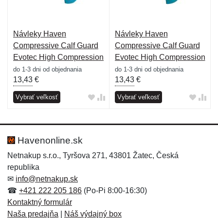
Návleky Haven
Návleky Haven
Compressive Calf Guard
Compressive Calf Guard
Evotec High Compression
Evotec High Compression
- modré-oranžové
- modré-žlté
do 1-3 dni od objednania
do 1-3 dni od objednania
13,43
€
13,43
€
Vybrať veľkosť
Vybrať veľkosť
Havenonline.sk
Netnakup s.r.o., Tyršova 271, 43801 Žatec, Česká
republika
✉
info@netnakup.sk
☎
+421 222 205 186
(Po-Pi 8:00-16:30)
Kontaktný formulár
Naša predajňa
|
Náš výdajný box