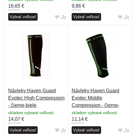
16,65
€
9,86
€
Vybrať veľkosť
Vybrať veľkosť
Návleky Haven Guard
Návleky Haven Guard
Evotec High Compression
Evotec Middle
- čierne-biele
Compression - čierne-
zelené
skladom vybrané veľkosti
skladom vybrané veľkosti
14,07
€
11,14
€
Vybrať veľkosť
Vybrať veľkosť