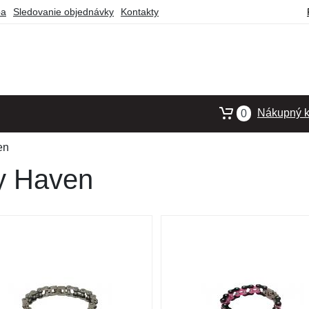
ba
Sledovanie objednávky
Kontakty
Nákupný k
0
en
y Haven