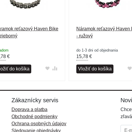
ramok reťazový Haven Bike
Náramok reťazový Haven 
trieborný
- ružový
ladom
do 1-3 dni od objednania
,78
€
15,78
€
ložiť do košíka
Vložiť do košíka
Zákaznícky servis
Nov
Doprava a platba
Chcet
Obchodné podmienky
zľavá
Ochrana osobných údajov
E-mai
Sledovanie objednávky