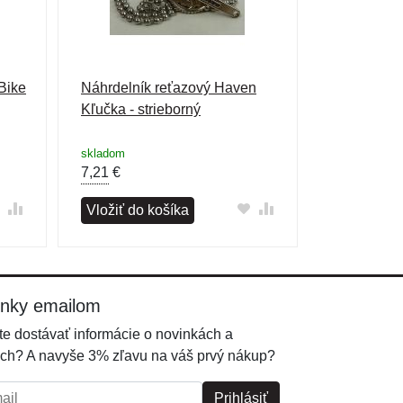
Bike
Náhrdelník reťazový Haven
Kľučka - strieborný
skladom
7,21
€
Vložiť do košíka
inky emailom
e dostávať informácie o novinkách a
ch? A navyše 3% zľavu na váš prvý nákup?
l:
Prihlásiť