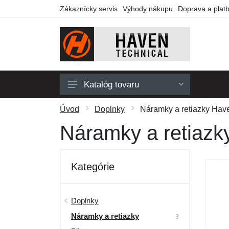
Zákaznícky servis
Výhody nákupu
Doprava a plat
Katalóg tovaru
Pánske
Úvod
Doplnky
Náramky a retiazky Hav
Dámske
Náramky a retiazk
Detské
Doplnky
Kategórie
Obuv a ponožky
Outdoor
Doplnky
Náramky a retiazky
Darčekové poukazy
3