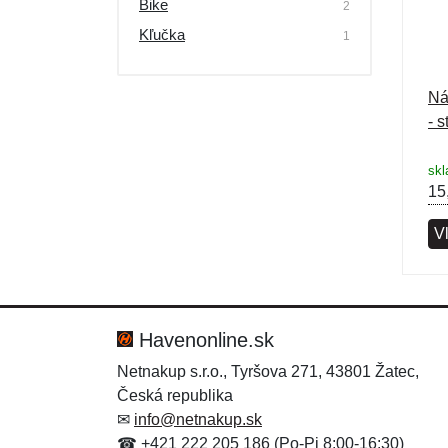
Bike
2
Výpredaj
Kľučka
1
Ná
- s
sk
15
V
Havenonline.sk
Netnakup s.r.o., Tyršova 271, 43801 Žatec,
Česká republika
✉
info@netnakup.sk
☎ +421 222 205 186 (Po-Pi 8:00-16:30)