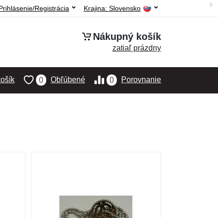
Prihlásenie/Registrácia
Krajina:
Slovensko
Nákupný košík
zatiaľ prázdny
ošík
Obľúbené
Porovnanie
0
0