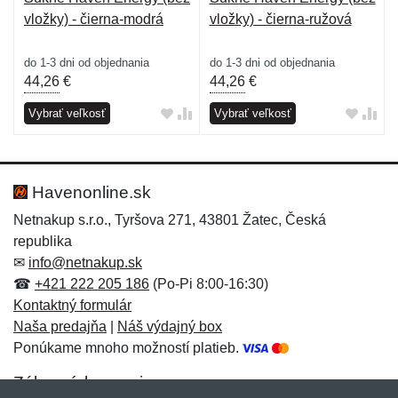
vložky) - čierna-modrá
vložky) - čierna-ružová
do 1-3 dni od objednania
do 1-3 dni od objednania
44,26
€
44,26
€
Vybrať veľkosť
Vybrať veľkosť
Havenonline.sk
Netnakup s.r.o., Tyršova 271, 43801 Žatec, Česká
republika
✉
info@netnakup.sk
☎
+421 222 205 186
(Po-Pi 8:00-16:30)
Kontaktný formulár
Naša predajňa
|
Náš výdajný box
Ponúkame mnoho možností platieb.
Zákaznícky servis