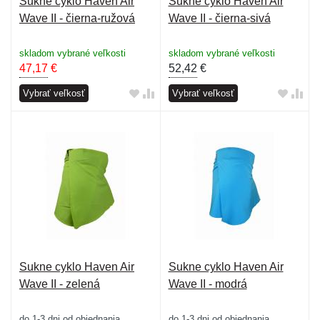
Sukne cyklo Haven Air
Sukne cyklo Haven Air
Wave II - čierna-ružová
Wave II - čierna-sivá
skladom vybrané veľkosti
skladom vybrané veľkosti
47,17
€
52,42
€
Vybrať veľkosť
Vybrať veľkosť
Sukne cyklo Haven Air
Sukne cyklo Haven Air
Wave II - zelená
Wave II - modrá
do 1-3 dni od objednania
do 1-3 dni od objednania