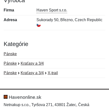
Výrobca
Firma
Haven Sport s.r.o.
Adresa
Sukorady 50, Březno, Czech Republic
Kategórie
Pánske
Pánske
Kraťasy a 3/4
Pánske
Kraťasy a 3/4
X-trail
Nová recenzia
Nová otázka
Hodnotenie:
Meno:
*
*
Havenonline.sk
Netnakup s.r.o., Tyršova 271, 43801 Žatec, Česká