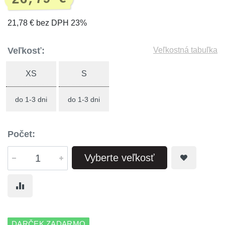
21,78 € bez DPH 23%
Veľkosť:
Veľkostná tabuľka
XS
S
do 1-3 dni
do 1-3 dni
Počet:
Vyberte veľkosť
DARČEK ZADARMO