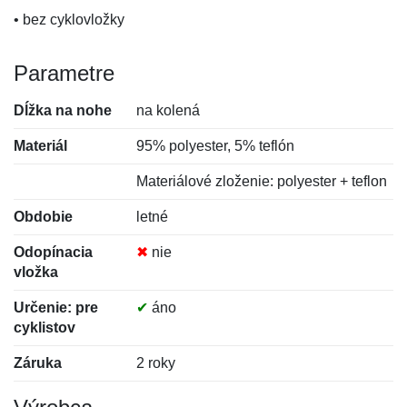
• bez cyklovložky
Parametre
Dĺžka na nohe
na kolená
Materiál
95% polyester, 5% teflón
Materiálové zloženie: polyester + teflon
Obdobie
letné
Odopínacia
✖
nie
vložka
Určenie: pre
✔
áno
cyklistov
Záruka
2 roky