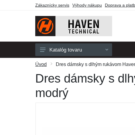
Zákaznícky servis
Výhody nákupu
Doprava a plat
Katalóg tovaru
Pánske
Úvod
Dres dámsky s dlhým rukávom Haven
Dámske
Dres dámsky s dlh
Detské
modrý
Doplnky
Obuv a ponožky
Outdoor
Darčekové poukazy