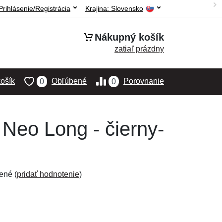
Prihlásenie/Registrácia
Krajina:
Slovensko
Nákupný košík
zatiaľ prázdny
ošík
Obľúbené
Porovnanie
0
0
Neo Long - čierny-
ené (
pridať hodnotenie
)