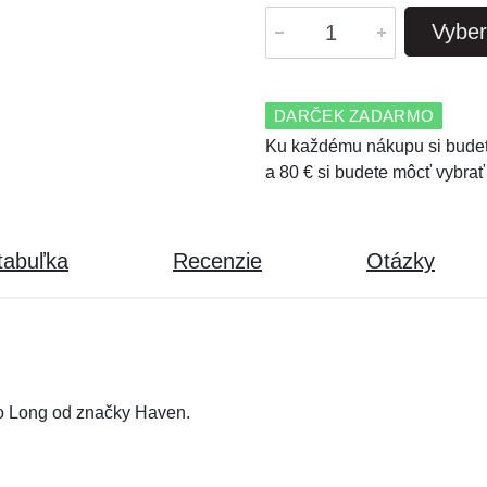
Vyber
DARČEK ZADARMO
Ku každému nákupu si budet
a 80 € si budete môcť vybrať
tabuľka
Recenzie
Otázky
o Long od značky Haven.