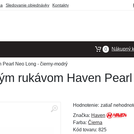
ba
Sledovanie objednávky
Kontakty
Nákupný k
0
 Pearl Neo Long - čierny-modrý
ým rukávom Haven Pearl 
Hodnotenie:
zatiaľ nehodnot
Značka:
Haven
Farba:
Čierna
Kód tovaru: 825