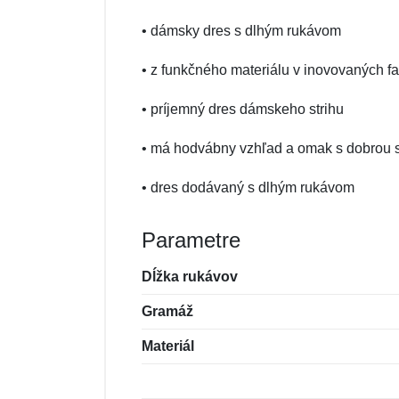
• dámsky dres s dlhým rukávom
• z funkčného materiálu v inovovaných f
• príjemný dres dámskeho strihu
• má hodvábny vzhľad a omak s dobrou s
• dres dodávaný s dlhým rukávom
Parametre
Dĺžka rukávov
Gramáž
Materiál