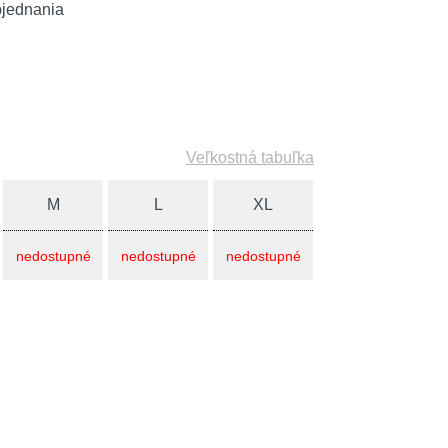
bjednania
Veľkostná tabuľka
M
L
XL
nedostupné
nedostupné
nedostupné