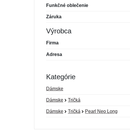
Funkčné oblečenie
Záruka
Výrobca
Firma
Adresa
Kategórie
Dámske
Dámske
Tričká
Dámske
Tričká
Pearl Neo Long
Nová recenzia
Nová otázka