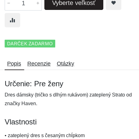
Vyberte veľkosť
DARČEK ZADARMO
Popis
Recenzie
Otázky
Určenie: Pre ženy
Dres dámsky (tričko s dlhým rukávom) zateplený Strato od
značky Haven.
Vlastnosti
• zateplený dres s česaným chĺpkom