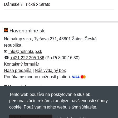
Dámske
Tričká
Strato
Nová recenzia
Nová otázka
Hodnotenie:
Meno:
*
*
Havenonline.sk
Netnakup s.r.o., Tyršova 271, 43801 Žatec, Česká
republika
Meno:
E-mail:
*
*
✉
info@netnakup.sk
☎
+421 222 205 186
(Po-Pi 8:00-16:30)
Kontaktný formulár
Naša predajňa
|
Náš výdajný box
E-mail:
*
Ponúkame mnoho možností platieb.
Správa
*
Zákaznícky servis
Tento web používa na poskytovanie služieb,
Novinky emailom
personalizáciu reklám a analýzu návštevnosti súbory
Správa
*
cookie. Používaním tohto webu s tým súhlasíte.
Copyright © 2007-2026 (19 rokov s vami)
Netnakup.sk
&