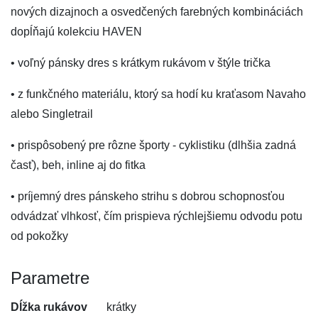
nových dizajnoch a osvedčených farebných kombináciách
dopĺňajú kolekciu HAVEN
• voľný pánsky dres s krátkym rukávom v štýle trička
• z funkčného materiálu, ktorý sa hodí ku kraťasom Navaho
alebo Singletrail
• prispôsobený pre rôzne športy - cyklistiku (dlhšia zadná
časť), beh, inline aj do fitka
• príjemný dres pánskeho strihu s dobrou schopnosťou
odvádzať vlhkosť, čím prispieva rýchlejšiemu odvodu potu
od pokožky
Parametre
Dĺžka rukávov
krátky