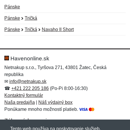
Pánske
Pánske
Tričká
Pánske
Tričká
Navaho II Short
Nová recenzia
Nová otázka
Hodnotenie:
Meno:
*
*
Havenonline.sk
Netnakup s.r.o., Tyršova 271, 43801 Žatec, Česká
republika
Meno:
E-mail:
*
*
✉
info@netnakup.sk
☎
+421 222 205 186
(Po-Pi 8:00-16:30)
Kontaktný formulár
Naša predajňa
|
Náš výdajný box
E-mail:
*
Ponúkame mnoho možností platieb.
Správa
*
Zákaznícky servis
Tento web používa na poskytovanie služieb,
Novinky emailom