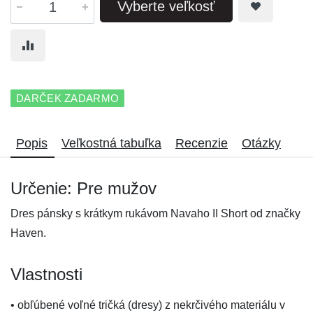
Vyberte veľkosť
DARČEK ZADARMO
Popis
Veľkostná tabuľka
Recenzie
Otázky
Určenie: Pre mužov
Dres pánsky s krátkym rukávom Navaho II Short od značky
Haven.
Vlastnosti
• obľúbené voľné tričká (dresy) z nekrčivého materiálu v