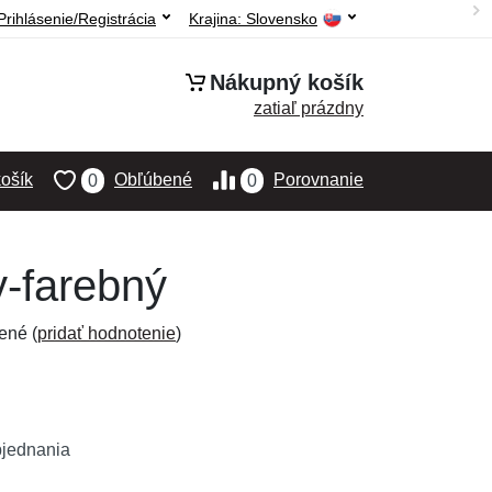
Prihlásenie/Registrácia
Krajina:
Slovensko
Nákupný košík
zatiaľ prázdny
ošík
Obľúbené
Porovnanie
0
0
y-farebný
ené (
pridať hodnotenie
)
bjednania