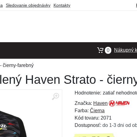
ba
Sledovanie objednávky
Kontakty
Nákupný k
0
- čierny-farebný
ený Haven Strato - čiern
Hodnotenie:
zatiaľ nehodnot
Značka:
Haven
Farba:
Čierna
Kód tovaru: 2071
Dostupnosť:
do 1-3 dni od o