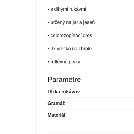
• s dlhými rukávmi
• určený na jar a jeseň
• celorozopínací dres
• 3x vrecko na chrbte
• reflexné prvky
Parametre
Dĺžka rukávov
Gramáž
Materiál