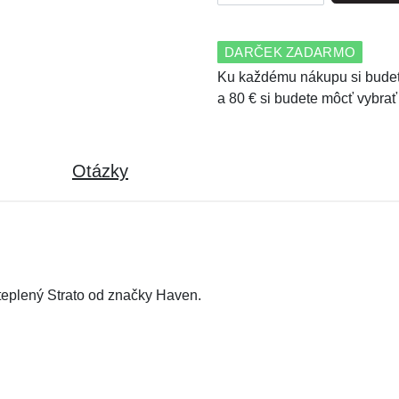
DARČEK ZADARMO
Ku každému nákupu si budet
a 80 € si budete môcť vybrať
Otázky
teplený Strato od značky Haven.