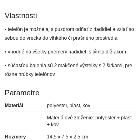
Vlastnosti
• telefón je možné aj s puzdrom odňať z riadidiel a vziať so
sebou do vrecka do vlhkého či prašného prostredia
• vhodné na všetky priemery riadidiel, s týmto držiakom
• súčasťou balenia sú 2 mäkčené výstelky s 2 šírkami, pre
rôzne hrúbky telefónov
Parametre
Materiál
polyester, plast, kov
Materiálové zloženie: polyester + plast
+ kov
Rozmery
14,5 x 7,5 x 2,5 cm