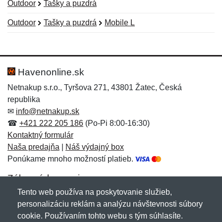
Outdoor
Tašky a puzdrá
Outdoor
Tašky a puzdrá
Mobile L
Nová recenzia
Nová otázka
Hodnotenie:
Meno:
*
*
Havenonline.sk
Netnakup s.r.o., Tyršova 271, 43801 Žatec, Česká
republika
Meno:
E-mail:
*
*
✉
info@netnakup.sk
☎
+421 222 205 186
(Po-Pi 8:00-16:30)
Kontaktný formulár
Naša predajňa
|
Náš výdajný box
E-mail:
*
Ponúkame mnoho možností platieb.
Správa
*
Zákaznícky servis
Tento web používa na poskytovanie služieb,
Novinky emailom
personalizáciu reklám a analýzu návštevnosti súbory
Správa
*
cookie. Používaním tohto webu s tým súhlasíte.