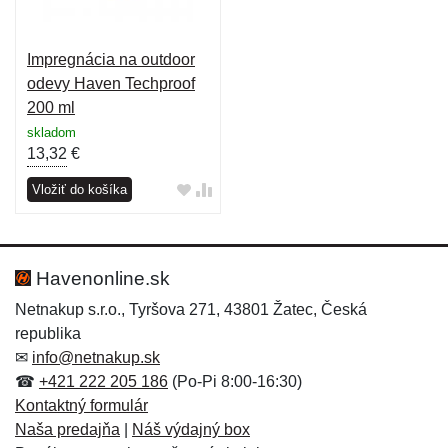
Impregnácia na outdoor
odevy Haven Techproof
200 ml
skladom
13,32
€
Vložiť do košíka
Havenonline.sk
Netnakup s.r.o., Tyršova 271, 43801 Žatec, Česká
republika
✉
info@netnakup.sk
☎
+421 222 205 186
(Po-Pi 8:00-16:30)
Kontaktný formulár
Naša predajňa
|
Náš výdajný box