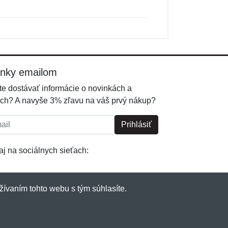
inky emailom
e dostávať informácie o novinkách a
ch? A navyše 3% zľavu na váš prvý nákup?
l:
Prihlásiť
j na sociálnych sieťach:
žívaním tohto webu s tým súhlasíte.