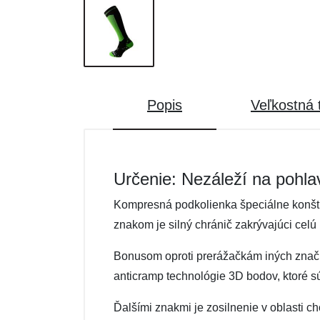
Popis
Veľkostná 
Určenie: Nezáleží na pohla
Kompresná podkolienka špeciálne konštr
znakom je silný chránič zakrývajúci cel
Bonusom oproti prerážačkám iných značie
anticramp technológie 3D bodov, ktoré sú
Ďalšími znakmi je zosilnenie v oblasti c