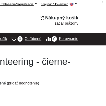
Prihlásenie/Registrácia
Krajina:
Slovensko
Nákupný košík
zatiaľ prázdny
ošík
Obľúbené
Porovnanie
0
0
eering - čierne-
ené (
pridať hodnotenie
)