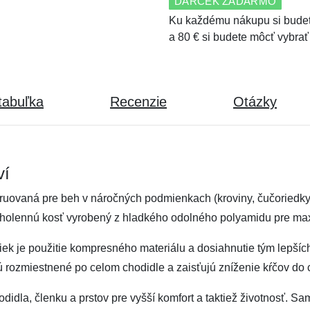
DARČEK ZADARMO
Ku každému nákupu si budet
a 80 € si budete môcť vybrať
tabuľka
Recenzie
Otázky
ví
uovaná pre beh v náročných podmienkach (kroviny, čučoriedky 
ú holennú kosť vyrobený z hladkého odolného polyamidu pre ma
k je použitie kompresného materiálu a dosiahnutie tým lepších
 rozmiestnené po celom chodidle a zaisťujú zníženie kŕčov do c
hodidla, členku a prstov pre vyšší komfort a taktiež životnosť