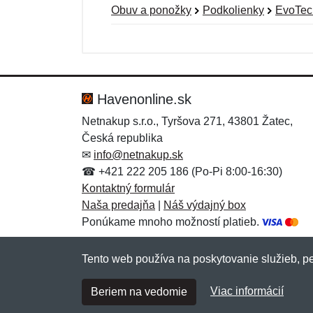
Obuv a ponožky
Podkolienky
EvoTec 
Nová recenzia
Nová otázka
Hodnotenie:
Meno:
*
*
Havenonline.sk
Netnakup s.r.o., Tyršova 271, 43801 Žatec,
Česká republika
Správa
Správa
*
*
✉
info@netnakup.sk
☎ +421 222 205 186 (Po-Pi 8:00-16:30)
Kontaktný formulár
Naša predajňa
|
Náš výdajný box
Ponúkame mnoho možností platieb.
Tento web používa na poskytovanie služieb, pe
Pridať
Pridať
Viac informácií
Beriem na vedomie
Copyright © 2007-2026 (19 rokov s vami)
Netn