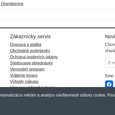
Orienteering
Meno:
E-mail:
*
*
E-mail:
*
Zákaznícky servis
Nov
Doprava a platba
Chcet
Obchodné podmienky
zľavá
Ochrana osobných údajov
E-mai
Sledovanie objednávky
Vernostný program
Vrátenie tovaru
Sme a
Výhody nákupu
Výmena veľkosti a tovaru
Viac informácií...
rsonalizáciu reklám a analýzu návštevnosti súbory cookie. Pou
akup.sk
&
NetIQ
. Všetky práva vyhradené.