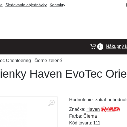
ba
Sledovanie objednávky
Kontakty
Nákupný k
0
 Orienteering - čierne-zelené
enky Haven EvoTec Orient
Hodnotenie:
zatiaľ nehodnot
Značka:
Haven
Farba:
Čierna
Kód tovaru: 111