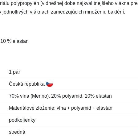
álu polypropylén (v dnešnej dobe najkvalitnejšieho vlákna pre
 v jednotlivých vláknach zamedzujúcich množeniu baktérií.
 10 % elastan
1 pár
Česká republika
70% vlna (Merino), 20% polyamid, 10% elastan
Materiálové zloženie: vlna + polyamid + elastan
podkolienky
stredná