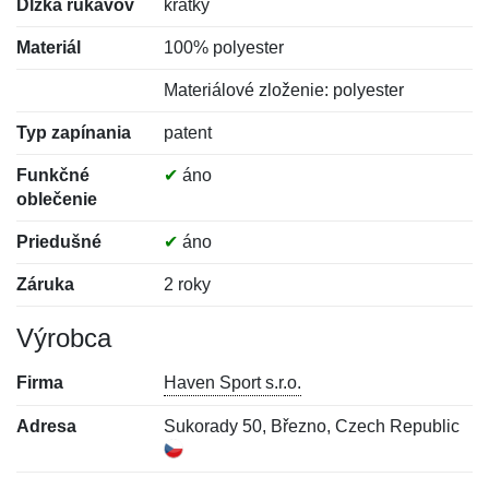
Dĺžka rukávov
krátky
Materiál
100% polyester
Materiálové zloženie: polyester
Typ zapínania
patent
Funkčné
✔
áno
oblečenie
Priedušné
✔
áno
Záruka
2 roky
Výrobca
Firma
Haven Sport s.r.o.
Adresa
Sukorady 50, Březno, Czech Republic