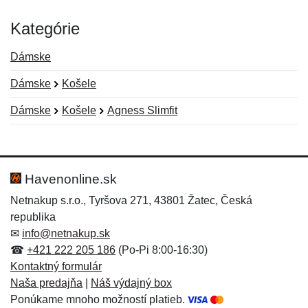
Kategórie
Dámske
Dámske
Košele
Dámske
Košele
Agness Slimfit
Nová recenzia
Nová otázka
Hodnotenie:
Meno:
*
*
Havenonline.sk
Netnakup s.r.o., Tyršova 271, 43801 Žatec, Česká
republika
Meno:
E-mail:
*
*
✉
info@netnakup.sk
☎
+421 222 205 186
(Po-Pi 8:00-16:30)
Kontaktný formulár
Naša predajňa
|
Náš výdajný box
E-mail:
*
Ponúkame mnoho možností platieb.
Správa
*