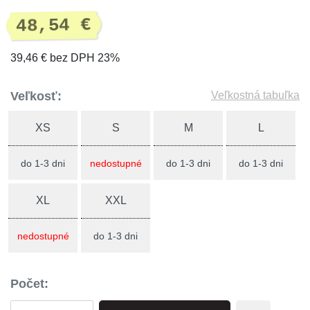
48,54 €
39,46 € bez DPH 23%
Veľkosť:
Veľkostná tabuľka
XS
S
M
L
do 1-3 dni
nedostupné
do 1-3 dni
do 1-3 dni
XL
XXL
nedostupné
do 1-3 dni
Počet: