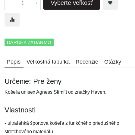
Vyberte veľkosť
DARČEK ZADARMO
Popis
Veľkostná tabuľka
Recenzie
Otázky
Určenie: Pre ženy
Košeľa unisex Agness Slimfit od značky Haven.
Vlastnosti
• ultraľahká športová košeľa z funkčného priedušného
stretchového materiálu