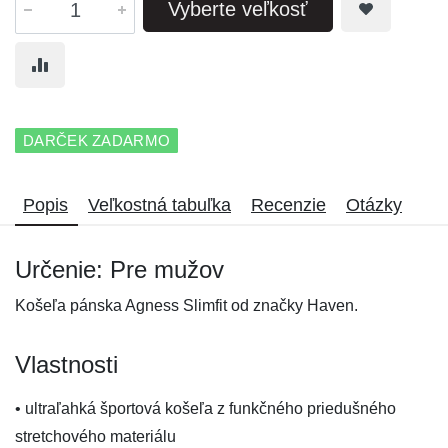
Vyberte veľkosť
DARČEK ZADARMO
Popis
Veľkostná tabuľka
Recenzie
Otázky
Určenie: Pre mužov
Košeľa pánska Agness Slimfit od značky Haven.
Vlastnosti
• ultraľahká športová košeľa z funkčného priedušného
stretchového materiálu