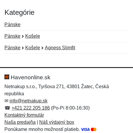
Kategórie
Pánske
Pánske
Košele
Pánske
Košele
Agness Slimfit
Nová recenzia
Nová otázka
Hodnotenie:
Meno:
*
*
Havenonline.sk
Netnakup s.r.o., Tyršova 271, 43801 Žatec, Česká
republika
Meno:
E-mail:
*
*
✉
info@netnakup.sk
☎
+421 222 205 186
(Po-Pi 8:00-16:30)
Kontaktný formulár
Naša predajňa
|
Náš výdajný box
E-mail:
*
Ponúkame mnoho možností platieb.
Správa
*