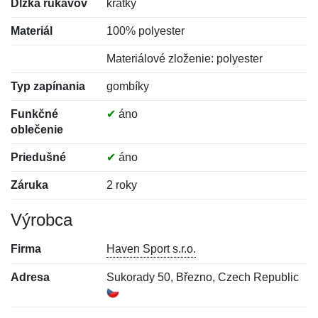
Dĺžka rukávov
krátky
Materiál
100% polyester
Materiálové zloženie: polyester
Typ zapínania
gombíky
Funkčné
✔
áno
oblečenie
Priedušné
✔
áno
Záruka
2 roky
Výrobca
Firma
Haven Sport s.r.o.
Adresa
Sukorady 50, Březno, Czech Republic