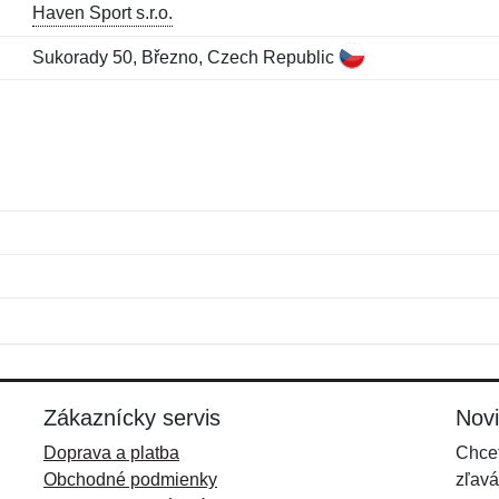
Haven Sport s.r.o.
Sukorady 50, Březno, Czech Republic
Meno:
E-mail:
*
*
E-mail:
*
Zákaznícky servis
Nov
Doprava a platba
Chcet
Obchodné podmienky
zľavá