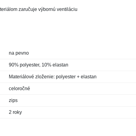
eriálom zaručuje výbornú ventiláciu
na pevno
90% polyester, 10% elastan
Materiálové zloženie: polyester + elastan
celoročné
zips
2 roky