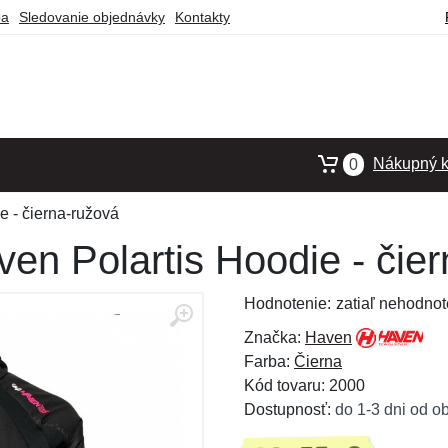
ba
Sledovanie objednávky
Kontakty
Nákupný k
0
 - čierna-ružová
en Polartis Hoodie - čie
Hodnotenie:
zatiaľ nehodnot
Značka:
Haven
Farba:
Čierna
Kód tovaru: 2000
Dostupnosť:
do 1-3 dni od o