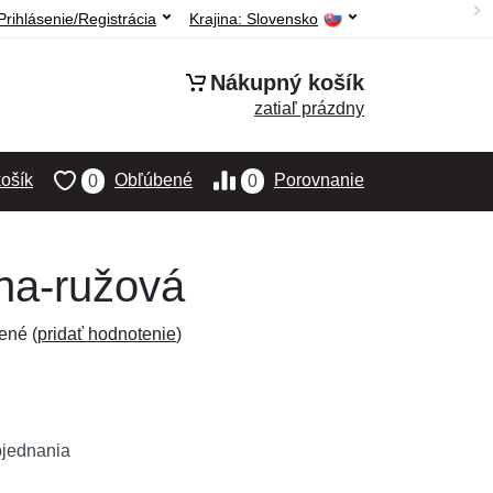
Prihlásenie/Registrácia
Krajina:
Slovensko
Nákupný košík
zatiaľ prázdny
ošík
Obľúbené
Porovnanie
0
0
rna-ružová
ené (
pridať hodnotenie
)
bjednania