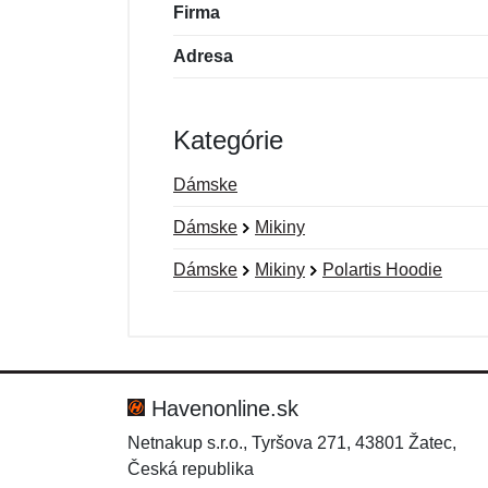
Firma
Adresa
Kategórie
Dámske
Dámske
Mikiny
Dámske
Mikiny
Polartis Hoodie
Nová recenzia
Nová otázka
Hodnotenie:
Meno:
*
*
Havenonline.sk
Netnakup s.r.o., Tyršova 271, 43801 Žatec,
Česká republika
Správa
Správa
*
*