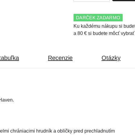
DARČEK ZADARMO
Ku každému nákupu si budet
a 80 € si budete môcť vybrať
tabuľka
Recenzie
Otázky
Haven.
elmi chrániacimi hrudník a obličky pred prechladnutím