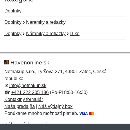
Doplnky
Doplnky
Náramky a retiazky
Doplnky
Náramky a retiazky
Bike
Nová recenzia
Nová otázka
Hodnotenie:
Meno:
*
*
Havenonline.sk
Netnakup s.r.o., Tyršova 271, 43801 Žatec, Česká
republika
Meno:
E-mail:
*
*
✉
info@netnakup.sk
☎
+421 222 205 186
(Po-Pi 8:00-16:30)
Kontaktný formulár
Naša predajňa
|
Náš výdajný box
E-mail:
*
Ponúkame mnoho možností platieb.
Správa
*
Zákaznícky servis