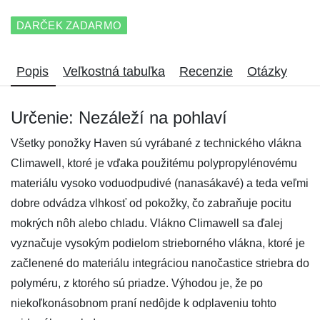
DARČEK ZADARMO
Popis
Veľkostná tabuľka
Recenzie
Otázky
Určenie: Nezáleží na pohlaví
Všetky ponožky Haven sú vyrábané z technického vlákna
Climawell, ktoré je vďaka použitému polypropylénovému
materiálu vysoko voduodpudivé (nanasákavé) a teda veľmi
dobre odvádza vlhkosť od pokožky, čo zabraňuje pocitu
mokrých nôh alebo chladu. Vlákno Climawell sa ďalej
vyznačuje vysokým podielom strieborného vlákna, ktoré je
začlenené do materiálu integráciou nanočastice striebra do
polyméru, z ktorého sú priadze. Výhodou je, že po
niekoľkonásobnom praní nedôjde k odplaveniu tohto