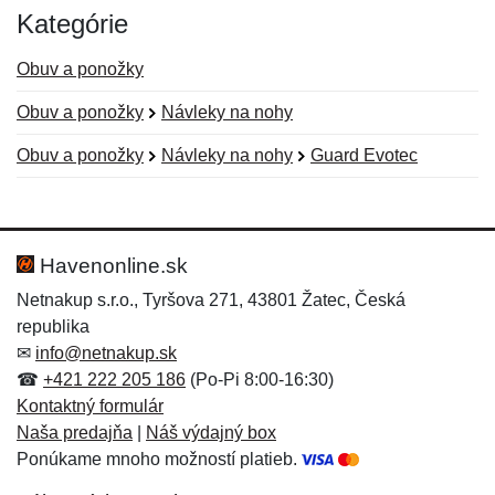
Kategórie
Obuv a ponožky
Obuv a ponožky
Návleky na nohy
Obuv a ponožky
Návleky na nohy
Guard Evotec
Nová recenzia
Nová otázka
Hodnotenie:
Meno:
*
*
Havenonline.sk
Netnakup s.r.o., Tyršova 271, 43801 Žatec, Česká
republika
Meno:
E-mail:
*
*
✉
info@netnakup.sk
☎
+421 222 205 186
(Po-Pi 8:00-16:30)
Kontaktný formulár
Naša predajňa
|
Náš výdajný box
E-mail:
*
Ponúkame mnoho možností platieb.
Správa
*