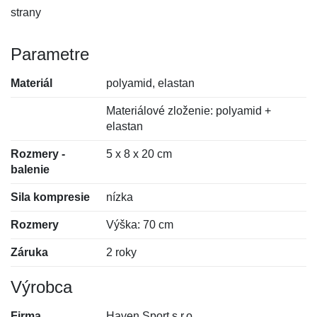
strany
Parametre
Materiál
polyamid, elastan
Materiálové zloženie: polyamid +
elastan
Rozmery -
5 x 8 x 20 cm
balenie
Sila kompresie
nízka
Rozmery
Výška: 70 cm
Záruka
2 roky
Výrobca
Firma
Haven Sport s.r.o.