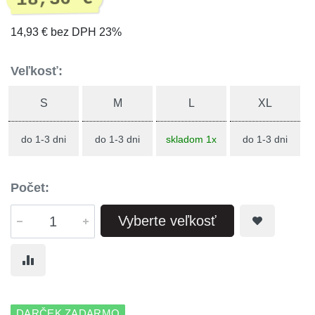
14,93 € bez DPH 23%
Veľkosť:
S
M
L
XL
do 1-3 dni
do 1-3 dni
skladom 1x
do 1-3 dni
Počet:
Vyberte veľkosť
DARČEK ZADARMO