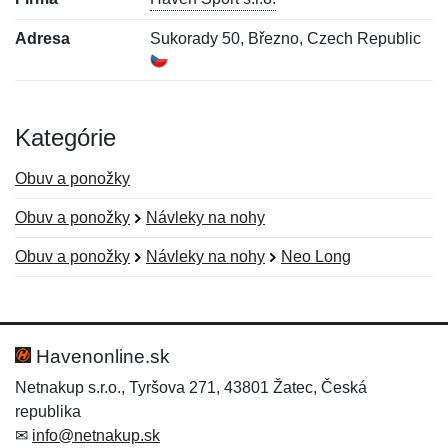
Adresa
Sukorady 50, Březno, Czech Republic
Kategórie
Obuv a ponožky
Obuv a ponožky
Návleky na nohy
Obuv a ponožky
Návleky na nohy
Neo Long
Nová recenzia
Nová otázka
Hodnotenie:
Meno:
*
*
Havenonline.sk
Netnakup s.r.o., Tyršova 271, 43801 Žatec, Česká
republika
Meno:
E-mail:
*
*
✉
info@netnakup.sk