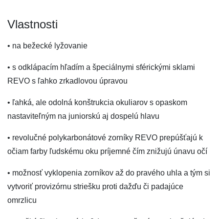
Vlastnosti
• na bežecké lyžovanie
• s odklápacím hľadím a špeciálnymi sférickými sklami
REVO s ľahko zrkadlovou úpravou
• ľahká, ale odolná konštrukcia okuliarov s opaskom
nastaviteľným na juniorskú aj dospelú hlavu
• revolučné polykarbonátové zorníky REVO prepúšťajú k
očiam farby ľudskému oku príjemné čím znižujú únavu očí
• možnosť vyklopenia zorníkov až do pravého uhla a tým si
vytvoriť provizórnu striešku proti dažďu či padajúce
omrzlicu