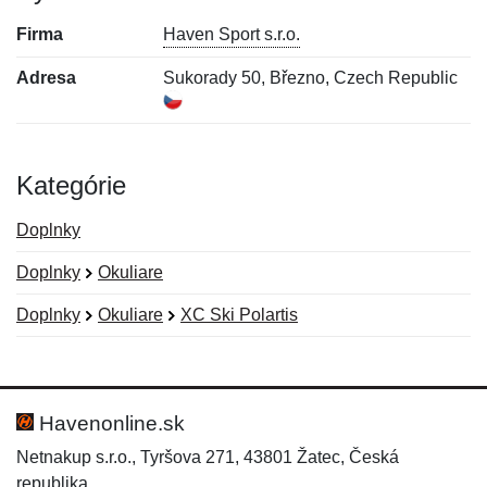
Firma
Haven Sport s.r.o.
Adresa
Sukorady 50, Březno, Czech Republic
Kategórie
Doplnky
Doplnky
Okuliare
Doplnky
Okuliare
XC Ski Polartis
Nová recenzia
Nová otázka
Hodnotenie:
Meno:
*
*
Havenonline.sk
Netnakup s.r.o., Tyršova 271, 43801 Žatec, Česká
republika