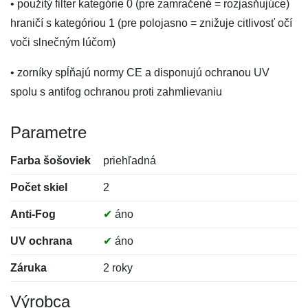
• použitý filter kategórie 0 (pre zamračené = rozjasňujúce)
hraničí s kategóriou 1 (pre polojasno = znižuje citlivosť očí
voči slnečným lúčom)
• zorníky spĺňajú normy CE a disponujú ochranou UV
spolu s antifog ochranou proti zahmlievaniu
Parametre
Farba šošoviek
priehľadná
Počet skiel
2
Anti-Fog
✔
áno
UV ochrana
✔
áno
Záruka
2 roky
Výrobca