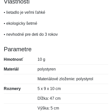
Vlastnosti
• lietadlo je veľmi ľahké
• ekologicky šetrné
• nevhodné pre deti do 3 rokov
Parametre
Hmotnosť
10 g
Materiál
polystyren
Materiálové zloženie: polystyrol
Rozmery
5 x 9 x 10 cm
Dĺžka: 47 cm
Výška: 5 cm