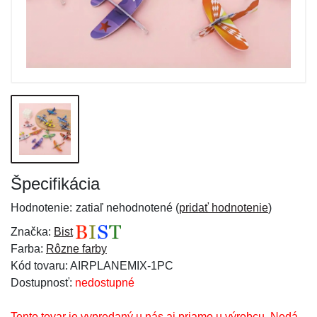
Špecifikácia
Hodnotenie:
zatiaľ nehodnotené (
pridať hodnotenie
)
Značka:
Bist
Farba:
Rôzne farby
Kód tovaru: AIRPLANEMIX-1PC
Dostupnosť:
nedostupné
Tento tovar je vypredaný u nás aj priamo u výrobcu. Nedá