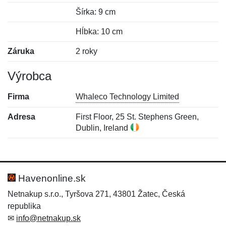
Šírka: 9 cm
Hĺbka: 10 cm
Záruka
2 roky
Výrobca
Firma
Whaleco Technology Limited
Adresa
First Floor, 25 St. Stephens Green,
Dublin, Ireland
Nová recenzia
Nová otázka
Hodnotenie:
Meno:
*
*
Havenonline.sk
Netnakup s.r.o., Tyršova 271, 43801 Žatec, Česká
republika
Meno:
E-mail:
*
*
✉
info@netnakup.sk