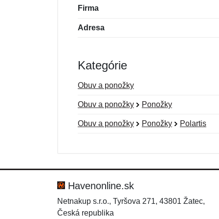
Firma
Adresa
Kategórie
Obuv a ponožky
Obuv a ponožky
Ponožky
Obuv a ponožky
Ponožky
Polartis
Nová recenzia
Nová otázka
Hodnotenie:
Meno:
*
*
Havenonline.sk
Netnakup s.r.o., Tyršova 271, 43801 Žatec,
Česká republika
Správa
Správa
*
*