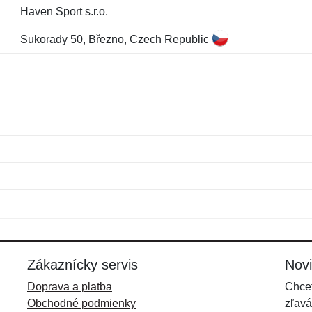
Haven Sport s.r.o.
Sukorady 50, Březno, Czech Republic
Meno:
E-mail:
*
*
E-mail:
*
Zákaznícky servis
Nov
Doprava a platba
Chcet
Obchodné podmienky
zľavá