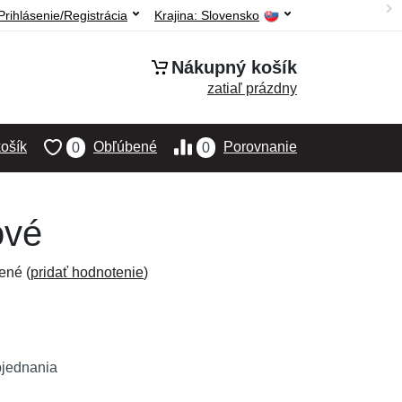
Prihlásenie/Registrácia
Krajina:
Slovensko
Nákupný košík
zatiaľ prázdny
ošík
Obľúbené
Porovnanie
0
0
ové
ené (
pridať hodnotenie
)
bjednania