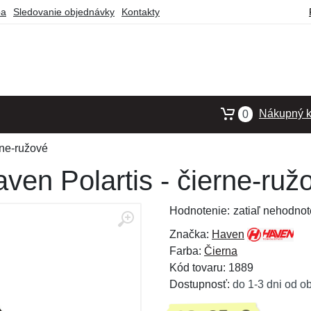
ba
Sledovanie objednávky
Kontakty
Nákupný k
0
rne-ružové
en Polartis - čierne-ruž
Hodnotenie:
zatiaľ nehodnot
Značka:
Haven
Farba:
Čierna
Kód tovaru: 1889
Dostupnosť:
do 1-3 dni od o