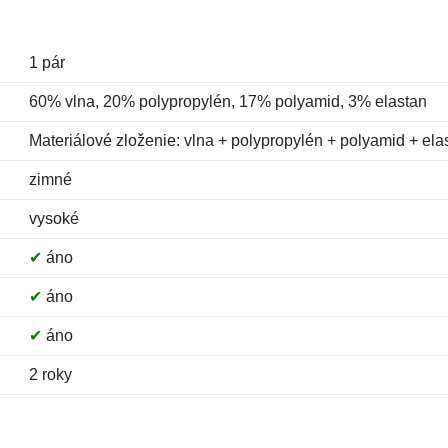
1 pár
60% vlna, 20% polypropylén, 17% polyamid, 3% elastan
Materiálové zloženie: vlna + polypropylén + polyamid + ela
zimné
vysoké
✔
áno
✔
áno
✔
áno
2 roky