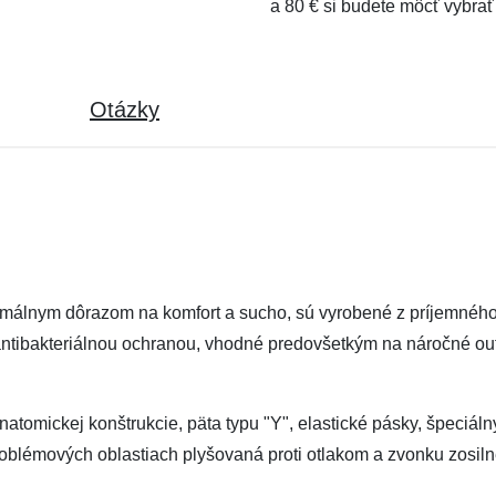
a 80 € si budete môcť vybrať
Otázky
málnym dôrazom na komfort a sucho, sú vyrobené z príjemného 
ntibakteriálnou ochranou, vhodné predovšetkým na náročné outd
natomickej konštrukcie, päta typu "Y", elastické pásky, špeciá
roblémových oblastiach plyšovaná proti otlakom a zvonku zosil