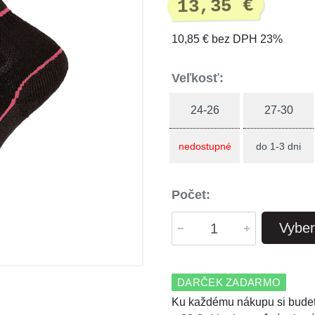
13,35 €
10,85 € bez DPH 23%
Veľkosť:
24-26
27-30
nedostupné
do 1-3 dni
Počet:
Vyber
DARČEK ZADARMO
Ku každému nákupu si budet