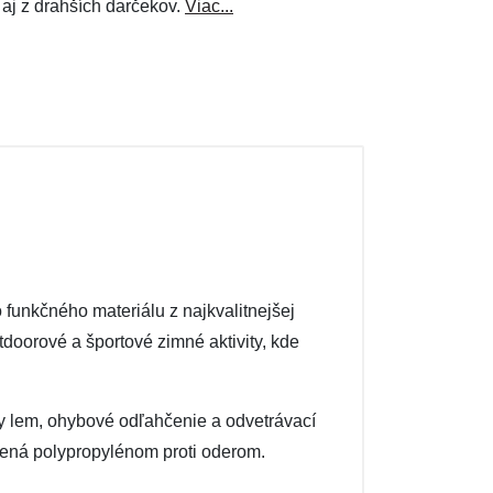
 aj z drahších darčekov.
Viac...
funkčného materiálu z najkvalitnejšej
oorové a športové zimné aktivity, kde
lny lem, ohybové odľahčenie a odvetrávací
nená polypropylénom proti oderom.