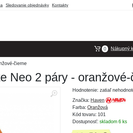
ba
Sledovanie objednávky
Kontakty
Nákupný k
0
nžové-čierne
e Neo 2 páry - oranžové-
Hodnotenie:
zatiaľ nehodnot
Značka:
Haven
Farba:
Oranžová
Kód tovaru: 101
Dostupnosť:
skladom 6 ks