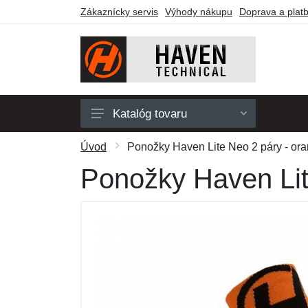
Zákaznícky servis
Výhody nákupu
Doprava a plat
Katalóg tovaru
Pánske
Úvod
Ponožky Haven Lite Neo 2 páry - ora
Dámske
Ponožky Haven Lit
Detské
Doplnky
Obuv a ponožky
Outdoor
Darčekové poukazy