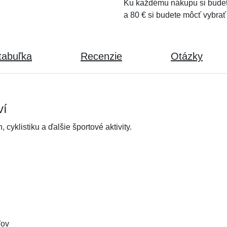
Ku každému nákupu si budet
a 80 € si budete môcť vybrať
tabuľka
Recenzie
Otázky
ví
yklistiku a ďalšie športové aktivity.
ľov