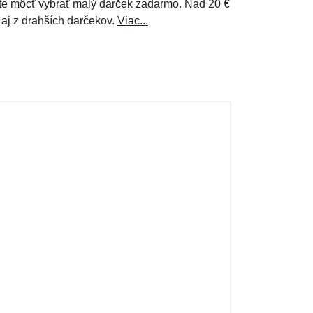
e môcť vybrať malý darček zadarmo. Nad 20 €
 aj z drahších darčekov.
Viac...