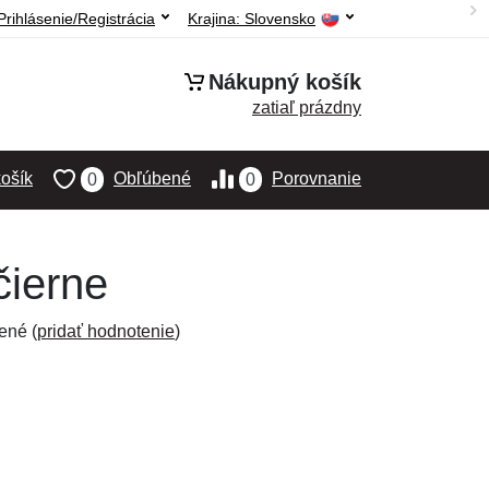
Prihlásenie/Registrácia
Krajina:
Slovensko
Nákupný košík
zatiaľ prázdny
ošík
Obľúbené
Porovnanie
0
0
čierne
ené (
pridať hodnotenie
)