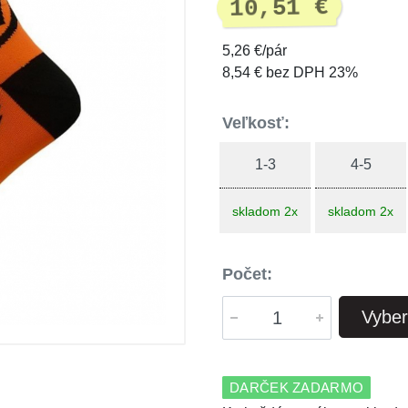
10,51 €
5,26 €/pár
8,54 € bez DPH 23%
Veľkosť:
1-3
4-5
skladom 2x
skladom 2x
Počet:
Vyber
DARČEK ZADARMO