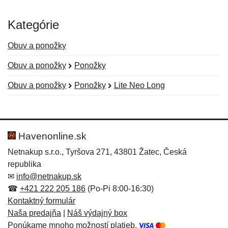
Kategórie
Obuv a ponožky
Obuv a ponožky
Ponožky
Obuv a ponožky
Ponožky
Lite Neo Long
Nová recenzia
Nová otázka
Hodnotenie:
Meno:
*
*
Havenonline.sk
Netnakup s.r.o., Tyršova 271, 43801 Žatec, Česká
republika
Meno:
E-mail:
*
*
✉
info@netnakup.sk
☎
+421 222 205 186
(Po-Pi 8:00-16:30)
Kontaktný formulár
Naša predajňa
|
Náš výdajný box
E-mail:
*
Ponúkame mnoho možností platieb.
Správa
*