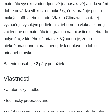
materiálu vysoko voduodpudivé (nanasákavé) a teda veľmi
dobre odvádza vlhkosť od pokožky, čo zabraňuje pocitu
mokrých nôh alebo chladu. Vlákno Climawell sa ďalej
vyznačuje vysokým podielom strieborného vlákna, ktoré je
začlenené do materiálu integráciou nanočastice striebra do
polyméru, z ktorého sú priadze. Výhodou je, že po
niekoľkonásobnom praní nedôjde k odplaveniu tohto
pridaného prvku!
Balenie obsahuje 2 páry ponožiek.
Vlastnosti
• anatomicky hladké
• technicky prepracované
• odľahčená vrchná časť s pružnou vložkou proti zhrnutiu