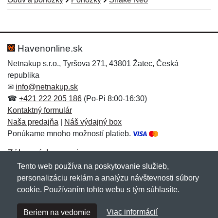
Nová recenzia
Nová otázka
Hodnotenie:
Meno:
*
*
Havenonline.sk
Netnakup s.r.o., Tyršova 271, 43801 Žatec, Česká
republika
Meno:
E-mail:
*
*
✉
info@netnakup.sk
☎
+421 222 205 186
(Po-Pi 8:00-16:30)
Kontaktný formulár
Naša predajňa
|
Náš výdajný box
E-mail:
*
Ponúkame mnoho možností platieb.
Správa
*
Zákaznícky servis
Tento web používa na poskytovanie služieb,
Novinky emailom
personalizáciu reklám a analýzu návštevnosti súbory
Správa
*
cookie. Používaním tohto webu s tým súhlasíte.
Copyright © 2007-2026 (19 rokov s vami)
Netnakup.sk
&
Viac informácií
Beriem na vedomie