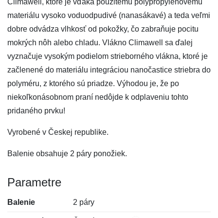
Climawell, ktoré je vďaka použitému polypropylénovému
materiálu vysoko voduodpudivé (nanasákavé) a teda veľmi
dobre odvádza vlhkosť od pokožky, čo zabraňuje pocitu
mokrých nôh alebo chladu. Vlákno Climawell sa ďalej
vyznačuje vysokým podielom strieborného vlákna, ktoré je
začlenené do materiálu integráciou nanočastice striebra do
polyméru, z ktorého sú priadze. Výhodou je, že po
niekoľkonásobnom praní nedôjde k odplaveniu tohto
pridaného prvku!
Vyrobené v Českej republike.
Balenie obsahuje 2 páry ponožiek.
Parametre
Balenie
2 páry