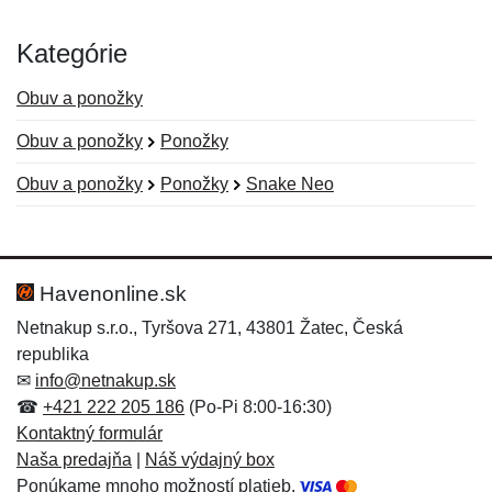
Kategórie
Obuv a ponožky
Obuv a ponožky
Ponožky
Obuv a ponožky
Ponožky
Snake Neo
Nová recenzia
Nová otázka
Hodnotenie:
Meno:
*
*
Havenonline.sk
Netnakup s.r.o., Tyršova 271, 43801 Žatec, Česká
republika
Meno:
E-mail:
*
*
✉
info@netnakup.sk
☎
+421 222 205 186
(Po-Pi 8:00-16:30)
Kontaktný formulár
Naša predajňa
|
Náš výdajný box
E-mail:
*
Ponúkame mnoho možností platieb.
Správa
*