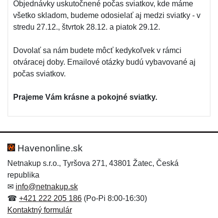
Objednávky uskutočnené počas sviatkov, kde máme
všetko skladom, budeme odosielať aj medzi sviatky - v
stredu 27.12., štvrtok 28.12. a piatok 29.12.
Dovolať sa nám budete môcť kedykoľvek v rámci
otváracej doby. Emailové otázky budú vybavované aj
počas sviatkov.
Prajeme Vám krásne a pokojné sviatky.
Havenonline.sk
Netnakup s.r.o., Tyršova 271, 43801 Žatec, Česká
republika
✉
info@netnakup.sk
☎
+421 222 205 186
(Po-Pi 8:00-16:30)
Kontaktný formulár