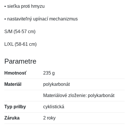
• sieťka proti hmyzu
• nastaviteľný upínací mechanizmus
S/M (54-57 cm)
L/XL (58-61 cm)
Parametre
Hmotnosť
235 g
Materiál
polykarbonát
Materiálové zloženie: polykarbonát
Typ prilby
cyklistická
Záruka
2 roky