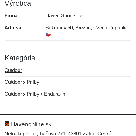
Výrobca
Firma
Haven Sport s.r.o.
Adresa
Sukorady 50, Březno, Czech Republic
Kategórie
Outdoor
Outdoor
Prilby
Outdoor
Prilby
Endura-In
Nová recenzia
Nová otázka
Hodnotenie:
Meno:
*
*
Havenonline.sk
Netnakup s.r.o., Tyršova 271, 43801 Žatec, Česká