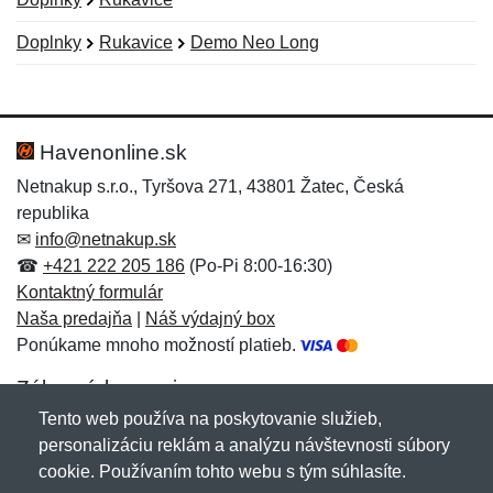
Doplnky
Rukavice
Demo Neo Long
Nová recenzia
Nová otázka
Hodnotenie:
Meno:
*
*
Havenonline.sk
Netnakup s.r.o., Tyršova 271, 43801 Žatec, Česká
republika
Meno:
E-mail:
*
*
✉
info@netnakup.sk
☎
+421 222 205 186
(Po-Pi 8:00-16:30)
Kontaktný formulár
Naša predajňa
|
Náš výdajný box
E-mail:
*
Ponúkame mnoho možností platieb.
Správa
*
Zákaznícky servis
Tento web používa na poskytovanie služieb,
Novinky emailom
personalizáciu reklám a analýzu návštevnosti súbory
Správa
*
cookie. Používaním tohto webu s tým súhlasíte.