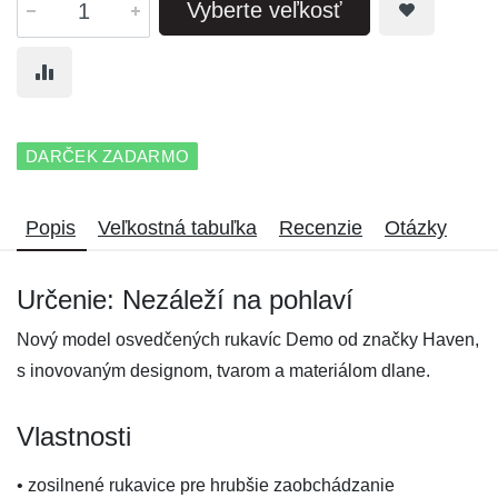
Vyberte veľkosť
DARČEK ZADARMO
Popis
Veľkostná tabuľka
Recenzie
Otázky
Určenie: Nezáleží na pohlaví
Nový model osvedčených rukavíc Demo od značky Haven,
s inovovaným designom, tvarom a materiálom dlane.
Vlastnosti
• zosilnené rukavice pre hrubšie zaobchádzanie