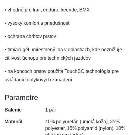
• vhodné pre trail, enduro, freeride, BMX
• vysoký komfort a priedušnosť
• ochrana chrbtov prstov
• tlmiaci gél umiestnený iba v oblastiach, kde neznižuje
citlivosť úchopu pre technických jazdcov
• na koncoch prstov použitá TouchSC technológia pre
ovládanie dotykových zariadení
Parametre
Balenie
1 pár
Materiál
40% polyuretán (umelá koža), 35%
polyester, 15% polyamid (nylon), 10%
elastan (spandex)