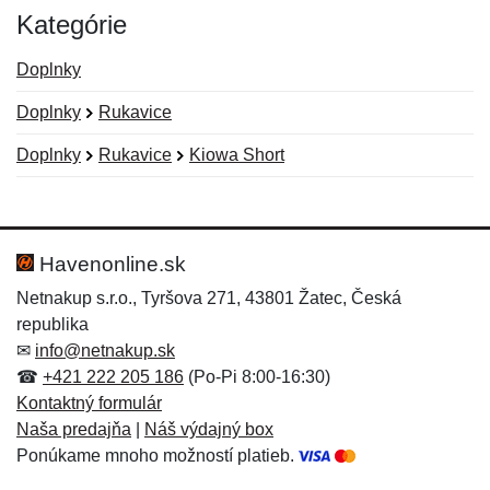
Kategórie
Doplnky
Doplnky
Rukavice
Doplnky
Rukavice
Kiowa Short
Nová recenzia
Nová otázka
Hodnotenie:
Meno:
*
*
Havenonline.sk
Netnakup s.r.o., Tyršova 271, 43801 Žatec, Česká
republika
Meno:
E-mail:
*
*
✉
info@netnakup.sk
☎
+421 222 205 186
(Po-Pi 8:00-16:30)
Kontaktný formulár
Naša predajňa
|
Náš výdajný box
E-mail:
*
Ponúkame mnoho možností platieb.
Správa
*