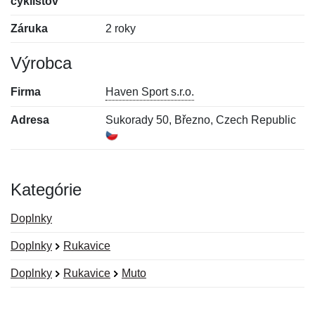
cyklistov
Záruka
2 roky
Výrobca
Firma
Haven Sport s.r.o.
Adresa
Sukorady 50, Březno, Czech Republic
Kategórie
Doplnky
Doplnky
Rukavice
Doplnky
Rukavice
Muto
Nová recenzia
Nová otázka