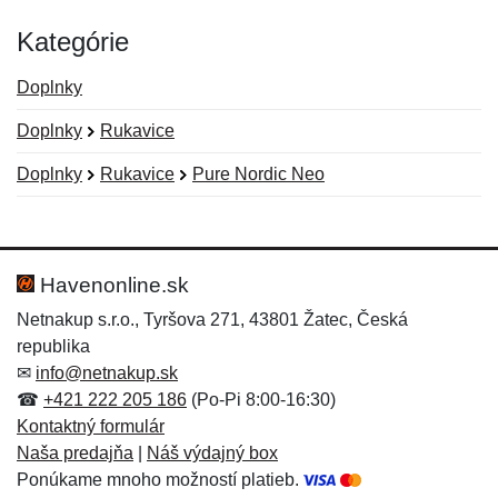
Kategórie
Doplnky
Doplnky
Rukavice
Doplnky
Rukavice
Pure Nordic Neo
Nová recenzia
Nová otázka
Hodnotenie:
Meno:
*
*
Havenonline.sk
Netnakup s.r.o., Tyršova 271, 43801 Žatec, Česká
republika
Meno:
E-mail:
*
*
✉
info@netnakup.sk
☎
+421 222 205 186
(Po-Pi 8:00-16:30)
Kontaktný formulár
Naša predajňa
|
Náš výdajný box
E-mail:
*
Ponúkame mnoho možností platieb.
Správa
*