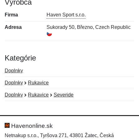
Výrobca
Firma
Haven Sport s.r.o.
Adresa
Sukorady 50, Březno, Czech Republic
Kategórie
Doplnky
Doplnky
Rukavice
Doplnky
Rukavice
Severide
Nová recenzia
Nová otázka
Hodnotenie:
Meno:
*
*
Havenonline.sk
Netnakup s.r.o., Tyršova 271, 43801 Žatec, Česká