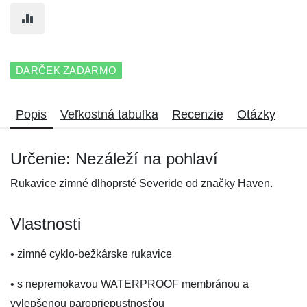
DARČEK ZADARMO
Popis
Veľkostná tabuľka
Recenzie
Otázky
Určenie: Nezáleží na pohlaví
Rukavice zimné dlhoprsté Severide od značky Haven.
Vlastnosti
• zimné cyklo-bežkárske rukavice
• s nepremokavou WATERPROOF membránou a
vylepšenou paropriepustnosťou