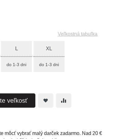
Veľkostná tabuľka
L
XL
do 1-3 dni
do 1-3 dni
te veľkosť
e môcť vybrať malý darček zadarmo. Nad 20 €