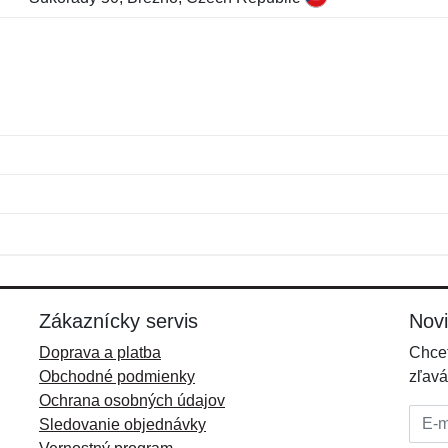
Meno:
E-mail:
*
*
E-mail:
*
Zákaznícky servis
Nov
Doprava a platba
Chcet
Obchodné podmienky
zľavá
Ochrana osobných údajov
E-mai
Sledovanie objednávky