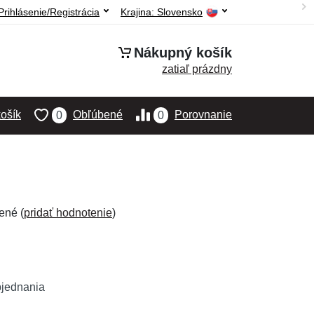
Prihlásenie/Registrácia
Krajina:
Slovensko
Nákupný košík
zatiaľ prázdny
ošík
Obľúbené
Porovnanie
0
0
ené (
pridať hodnotenie
)
bjednania