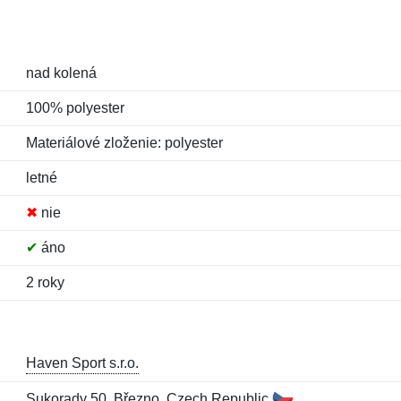
nad kolená
100% polyester
Materiálové zloženie: polyester
letné
✖
nie
✔
áno
2 roky
Haven Sport s.r.o.
Sukorady 50, Březno, Czech Republic