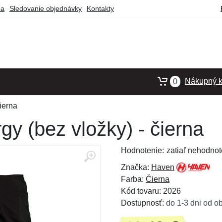
ba
Sledovanie objednávky
Kontakty
Nákupný k
0
ierna
y (bez vložky) - čierna
Hodnotenie:
zatiaľ nehodnot
Značka:
Haven
Farba:
Čierna
Kód tovaru: 2026
Dostupnosť:
do 1-3 dni od o