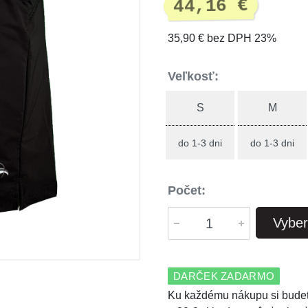
44,16 €
35,90 € bez DPH 23%
Veľkosť:
S
M
do 1-3 dni
do 1-3 dni
Počet:
Vyber
DARČEK ZADARMO
Ku každému nákupu si budet