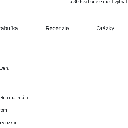
a 80 € si budete môcť vybrať
tabuľka
Recenzie
Otázky
aven.
etch materiálu
psom
o vložkou