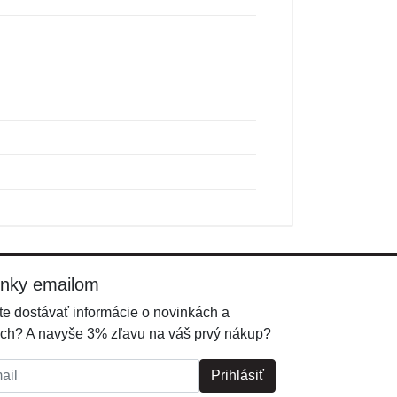
inky emailom
e dostávať informácie o novinkách a
ch? A navyše 3% zľavu na váš prvý nákup?
l:
Prihlásiť