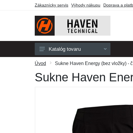
Zákaznícky servis
Výhody nákupu
Doprava a plat
Katalóg tovaru
Pánske
Úvod
Sukne Haven Energy (bez vložky) - č
Dámske
Sukne Haven Energ
Detské
Doplnky
Obuv a ponožky
Outdoor
Darčekové poukazy