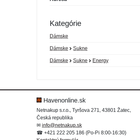
Kategórie
Dámske
Dámske
Sukne
Dámske
Sukne
Energy
Nová recenzia
Nová otázka
Hodnotenie:
Meno:
*
*
Havenonline.sk
Netnakup s.r.o., Tyršova 271, 43801 Žatec,
Česká republika
Správa
Správa
*
*
✉
info@netnakup.sk
☎ +421 222 205 186 (Po-Pi 8:00-16:30)