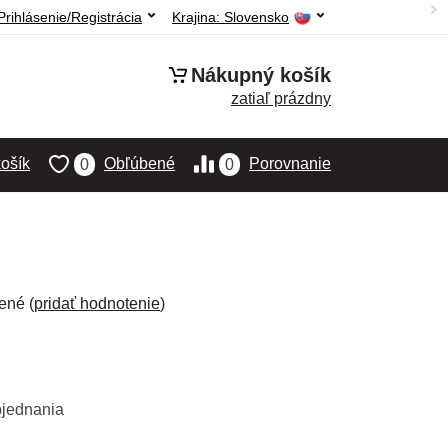
Prihlásenie/Registrácia
Krajina:
Slovensko
Nákupný košík
zatiaľ prázdny
ošík
Obľúbené
Porovnanie
0
0
ené (
pridať hodnotenie
)
bjednania