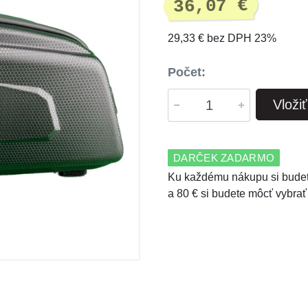
36,07 €
29,33 € bez DPH 23%
Počet:
Vloži
DARČEK ZADARMO
Ku každému nákupu si budet
a 80 € si budete môcť vybrať