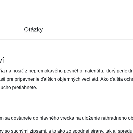
Otázky
ví
ňa na nosič z nepremokavého pevného materiálu, ktorý perfekt
i pre pripevnenie ďalších objemných vecí atď. Ako ďalšia ochra
ducho pretiahnete.
orým sa dostanete do hlavného vrecka na uloženie náhradného 
v so suchými zipsami, a to ako zo spodnej strany, tak aj spre