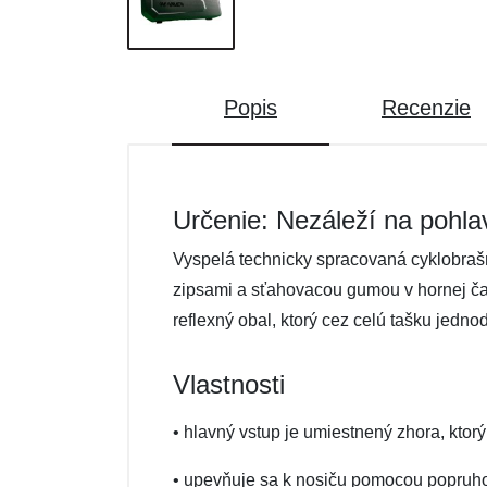
Popis
Recenzie
Určenie: Nezáleží na pohla
Vyspelá technicky spracovaná cyklobraš
zipsami a sťahovacou gumou v hornej čast
reflexný obal, ktorý cez celú tašku jedno
Vlastnosti
• hlavný vstup je umiestnený zhora, kt
• upevňuje sa k nosiču pomocou popruho