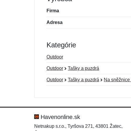
Firma
Adresa
Kategórie
Outdoor
Outdoor
Tašky a puzdrá
Outdoor
Tašky a puzdrá
Na sněžnice 
Nová recenzia
Nová otázka
Hodnotenie:
Meno:
*
*
Havenonline.sk
Netnakup s.r.o., Tyršova 271, 43801 Žatec,