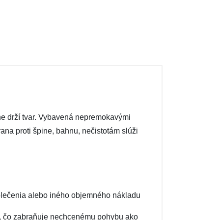
ne drží tvar. Vybavená nepremokavými
na proti špine, bahnu, nečistotám slúži
oblečenia alebo iného objemného nákladu
du, čo zabraňuje nechcenému pohybu ako