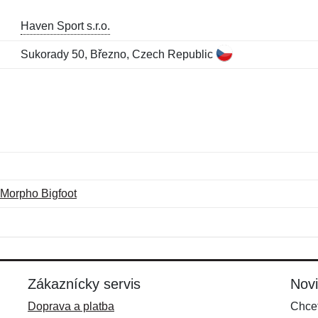
Haven Sport s.r.o.
Sukorady 50, Březno, Czech Republic
Morpho Bigfoot
Meno:
E-mail:
*
*
E-mail:
*
Zákaznícky servis
Nov
Doprava a platba
Chcet