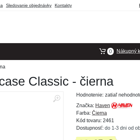
ba
Sledovanie objednávky
Kontakty
Nákupný k
0
rna
ase Classic - čierna
Hodnotenie:
zatiaľ nehodnot
Značka:
Haven
Farba:
Čierna
Kód tovaru: 2461
Dostupnosť:
do 1-3 dni od o