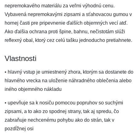
nepremokavého materiálu za veľmi výhodnú cenu.
Vybavená nepremokavými zipsami a sťahovacou gumou v
hornej časti pre pripevnenie ďalších objemných vecí atď.
Ako ďalšia ochrana proti špine, bahnu, nečistotám slúži
reflexný obal, ktorý cez celú tašku jednoducho pretiahnete.
Vlastnosti
• hlavný vstup je umiestnený zhora, ktorým sa dostanete do
hlavného vrecka na uloženie náhradného oblečenia alebo
iného objemného nákladu
• upevňuje sa k nosiču pomocou popruhov so suchými
zipsami, a to ako zo spodnej strany, tak aj spredu, čo
zabraňuje nechcenému pohybu ako do strán, tak v
pozdĺžnej osi