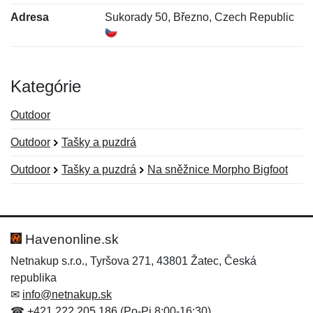
Adresa
Sukorady 50, Březno, Czech Republic
Kategórie
Outdoor
Outdoor
Tašky a puzdrá
Outdoor
Tašky a puzdrá
Na sněžnice Morpho Bigfoot
Nová recenzia
Nová otázka
Hodnotenie:
Meno:
*
*
Havenonline.sk
Netnakup s.r.o., Tyršova 271, 43801 Žatec, Česká
republika
Meno:
E-mail:
*
*
✉
info@netnakup.sk
☎
+421 222 205 186
(Po-Pi 8:00-16:30)