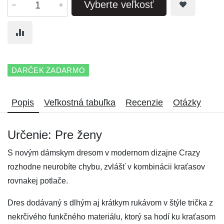
Vyberte veľkosť
DARČEK ZADARMO
Popis
Veľkostná tabuľka
Recenzie
Otázky
Určenie: Pre ženy
S novým dámskym dresom v modernom dizajne Crazy
rozhodne neurobíte chybu, zvlášť v kombinácii kraťasov
rovnakej potlače.
Dres dodávaný s dlhým aj krátkym rukávom v štýle trička z
nekrčivého funkčného materiálu, ktorý sa hodí ku kraťasom