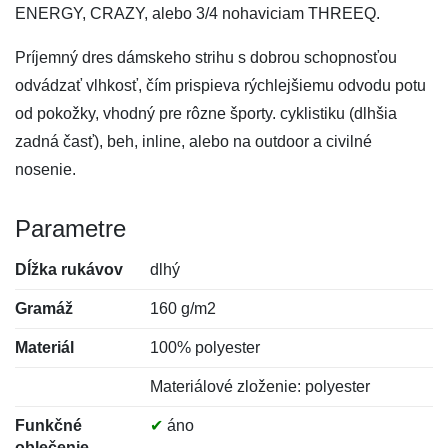
ENERGY, CRAZY, alebo 3/4 nohaviciam THREEQ.
Príjemný dres dámskeho strihu s dobrou schopnosťou
odvádzať vlhkosť, čím prispieva rýchlejšiemu odvodu potu
od pokožky, vhodný pre rôzne športy. cyklistiku (dlhšia
zadná časť), beh, inline, alebo na outdoor a civilné
nosenie.
Parametre
Dĺžka rukávov
dlhý
Gramáž
160 g/m2
Materiál
100% polyester
Materiálové zloženie: polyester
Funkčné
✔
áno
oblečenie