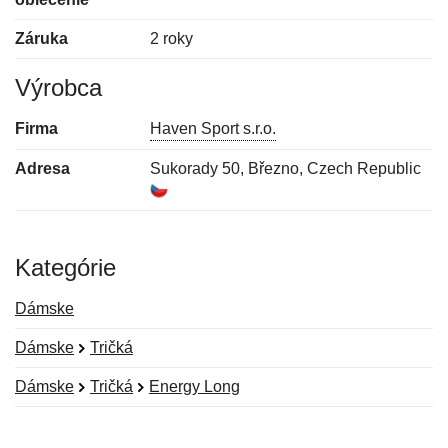
Záruka
2 roky
Výrobca
Firma
Haven Sport s.r.o.
Adresa
Sukorady 50, Březno, Czech Republic
Kategórie
Dámske
Dámske
Tričká
Dámske
Tričká
Energy Long
Nová recenzia
Nová otázka