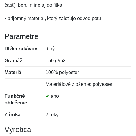
časť), beh, inline aj do fitka
• príjemný materiál, ktorý zaisťuje odvod potu
Parametre
Dĺžka rukávov
dlhý
Gramáž
150 g/m2
Materiál
100% polyester
Materiálové zloženie: polyester
Funkčné
✔
áno
oblečenie
Záruka
2 roky
Výrobca