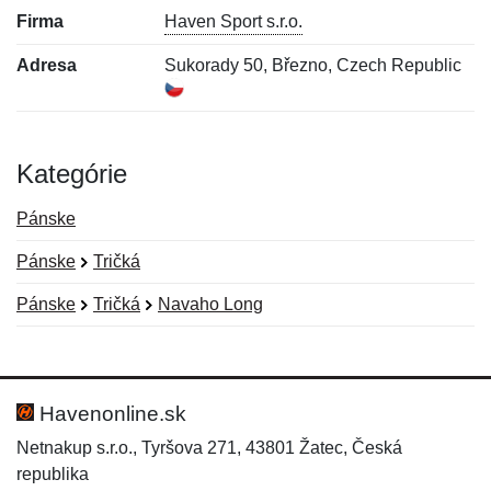
Firma
Haven Sport s.r.o.
Adresa
Sukorady 50, Březno, Czech Republic
Kategórie
Pánske
Pánske
Tričká
Pánske
Tričká
Navaho Long
Nová recenzia
Nová otázka
Hodnotenie:
Meno:
*
*
Havenonline.sk
Netnakup s.r.o., Tyršova 271, 43801 Žatec, Česká
republika