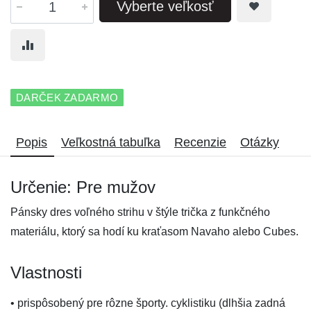
Vyberte veľkosť
DARČEK ZADARMO
Popis
Veľkostná tabuľka
Recenzie
Otázky
Určenie: Pre mužov
Pánsky dres voľného strihu v štýle trička z funkčného
materiálu, ktorý sa hodí ku kraťasom Navaho alebo Cubes.
Vlastnosti
• prispôsobený pre rôzne športy. cyklistiku (dlhšia zadná