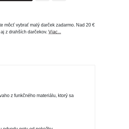
e môcť vybrať malý darček zadarmo. Nad 20 €
 aj z drahších darčekov.
Viac...
vaho z funkčného materiálu, ktorý sa
mu odvodu potu od pokožky.