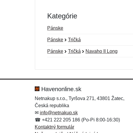
Kategórie
Pánske
Pánske
Tričká
Pánske
Tričká
Navaho II Long
Nová recenzia
Nová otázka
Hodnotenie:
Meno:
*
*
Havenonline.sk
Netnakup s.r.o., Tyršova 271, 43801 Žatec,
Česká republika
Správa
Správa
*
*
✉
info@netnakup.sk
☎ +421 222 205 186 (Po-Pi 8:00-16:30)
Kontaktný formulár