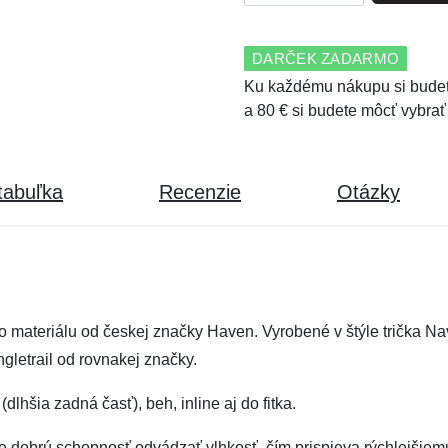
DARČEK ZADARMO
Ku každému nákupu si budet
a 80 € si budete môcť vybrať
tabuľka
Recenzie
Otázky
o materiálu od českej značky Haven. Vyrobené v štýle trička Na
gletrail od rovnakej značky.
dlhšia zadná časť), beh, inline aj do fitka.
e dobrú schopnosť odvádzať vlhkosť, čím prispieva rýchlejšie