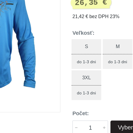
26,35 €
21,42 € bez DPH 23%
Veľkosť:
S
M
do 1-3 dni
do 1-3 dni
3XL
do 1-3 dni
Počet:
Vyber