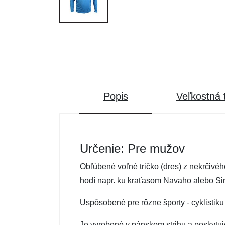
Popis
Veľkostná 
Určenie: Pre mužov
Obľúbené voľné tričko (dres) z nekrčivéh
hodí napr. ku kraťasom Navaho alebo Sin
Uspôsobené pre rôzne športy - cyklistiku (
Je vyrobené v pánskom strihu a poskytuj