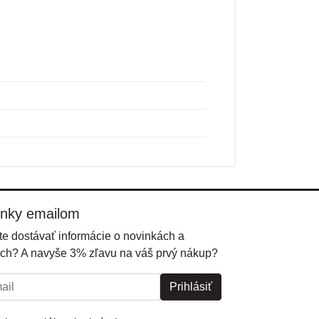
inky emailom
e dostávať informácie o novinkách a
ch? A navyše 3% zľavu na váš prvý nákup?
l:
Prihlásiť