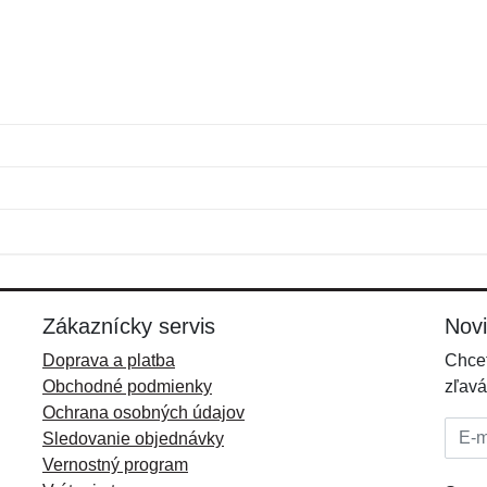
Meno:
E-mail:
*
*
E-mail:
*
Zákaznícky servis
Nov
Doprava a platba
Chcet
Obchodné podmienky
zľavá
Ochrana osobných údajov
E-mai
Sledovanie objednávky
Vernostný program