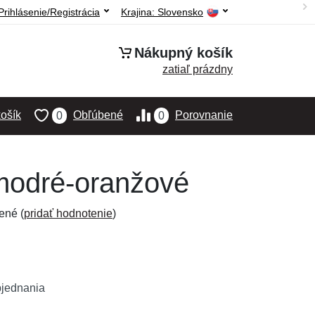
Prihlásenie/Registrácia
Krajina:
Slovensko
Nákupný košík
zatiaľ prázdny
ošík
Obľúbené
Porovnanie
0
0
 modré-oranžové
ené (
pridať hodnotenie
)
bjednania