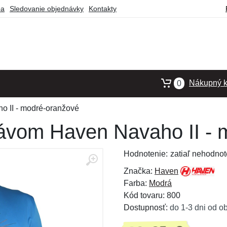
ba
Sledovanie objednávky
Kontakty
Nákupný k
0
o II - modré-oranžové
kávom Haven Navaho II -
Hodnotenie:
zatiaľ nehodnot
Značka:
Haven
Farba:
Modrá
Kód tovaru: 800
Dostupnosť:
do 1-3 dni od o