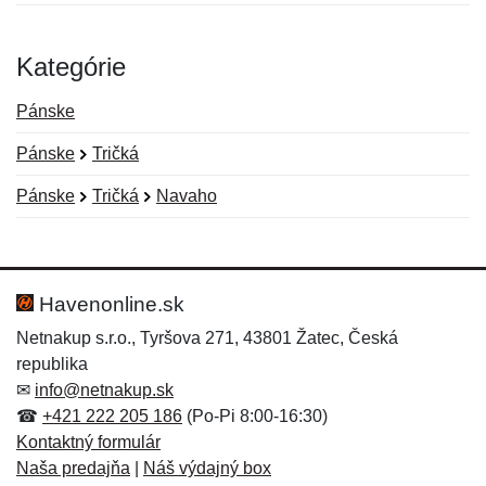
Kategórie
Pánske
Pánske
Tričká
Pánske
Tričká
Navaho
Nová recenzia
Nová otázka
Hodnotenie:
Meno:
*
*
Havenonline.sk
Netnakup s.r.o., Tyršova 271, 43801 Žatec, Česká
republika
Meno:
E-mail:
*
*
✉
info@netnakup.sk
☎
+421 222 205 186
(Po-Pi 8:00-16:30)
Kontaktný formulár
Naša predajňa
|
Náš výdajný box
E-mail:
*