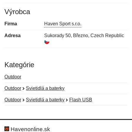
Výrobca
Firma
Haven Sport s.r.o.
Adresa
Sukorady 50, Březno, Czech Republic
Kategórie
Outdoor
Outdoor
Svietidlá a baterky
Outdoor
Svietidlá a baterky
Flash USB
Nová recenzia
Nová otázka
Hodnotenie:
Meno:
*
*
Havenonline.sk