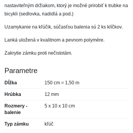
nastaviteľným držiakom, ktorý je možné prirobiť k trubke na
bicykli (sedlovka, riadidlá a pod.)
Uzamykanie na kľúčik, súčasťou balenia sú 2 ks klíčkov.
Lanká uložená v kvalitnom a pevnom polymére.
Zakrytie zámku proti nečistotám.
Parametre
Dĺžka
150 cm = 1,50 m
Hrúbka
12 mm
Rozmery -
5 x 10 x 10 cm
balenie
Typ zámku
kľúč