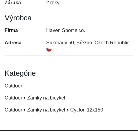
Záruka
2 roky
Výrobca
Firma
Haven Sport s.r.o.
Adresa
Sukorady 50, Březno, Czech Republic
Kategórie
Outdoor
Outdoor
Zámky na bicykel
Outdoor
Zámky na bicykel
Cyclon 12x150
Nová recenzia
Nová otázka
Hodnotenie:
Meno:
*
*