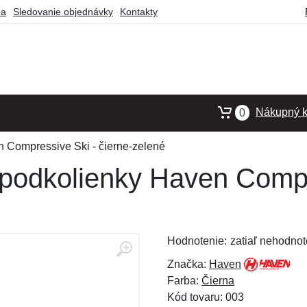
ba
Sledovanie objednávky
Kontakty
Nákupný k
0
 Compressive Ski - čierne-zelené
podkolienky Haven Compr
Hodnotenie:
zatiaľ nehodnot
Značka:
Haven
Farba:
Čierna
Kód tovaru: 003