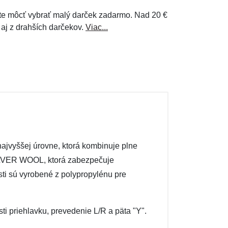
e môcť vybrať malý darček zadarmo. Nad 20 €
 aj z drahších darčekov.
Viac...
najvyššej úrovne, ktorá kombinuje plne
SILVER WOOL, ktorá zabezpečuje
sti sú vyrobené z polypropylénu pre
i priehlavku, prevedenie L/R a päta "Y".