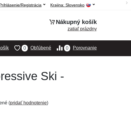
Prihlásenie/Registrácia
Krajina:
Slovensko
Nákupný košík
zatiaľ prázdny
ošík
Obľúbené
Porovnanie
0
0
essive Ski -
ené (
pridať hodnotenie
)