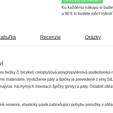
DARČEK ZADARMO
Ku každému nákupu si budet
a 80 € si budete môcť vybrať
tabuľka
Recenzie
Otázky
ví
re bežky či bicykel) celoplyšová polypropylénová podkolienka 
mi materiálmi. Vystuženie päty a špičky je prevedené z vlny 
 najviac náchylných miestach špičky (prsty) a päty. Ostatné obla
é nosenie, elastický pásik zabraňujúci pohybu ponožky v oblast