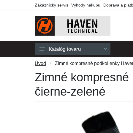
Zákaznícky servis
Výhody nákupu
Doprava a plat
Katalóg tovaru
Pánske
Úvod
Zimné kompresné podkolienky Haven
Dámske
Zimné kompresné 
Detské
čierne-zelené
Doplnky
Obuv a ponožky
Outdoor
Darčekové poukazy