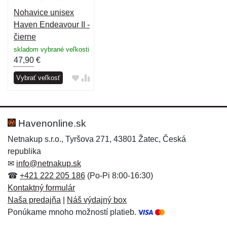
Nohavice unisex
Haven Endeavour II -
čierne
skladom vybrané veľkosti
47,90
€
Vybrať veľkosť
Havenonline.sk
Netnakup s.r.o., Tyršova 271, 43801 Žatec, Česká
republika
✉
info@netnakup.sk
☎
+421 222 205 186
(Po-Pi 8:00-16:30)
Kontaktný formulár
Naša predajňa
|
Náš výdajný box
Ponúkame mnoho možností platieb.