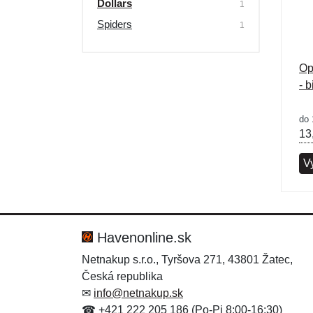
Dollars
1
Výpredaj
Spiders
1
Op
- b
do 
13
V
Havenonline.sk
Netnakup s.r.o., Tyršova 271, 43801 Žatec,
Česká republika
✉
info@netnakup.sk
☎ +421 222 205 186 (Po-Pi 8:00-16:30)