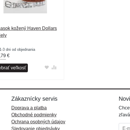
asok kožený Haven Dollars
iely
1-3 dni od objednania
,79
€
ybrať veľkosť
Zákaznícky servis
Nov
Doprava a platba
Chcet
Obchodné podmienky
zľavá
Ochrana osobných údajov
E-mai
Sledovanie objednávky