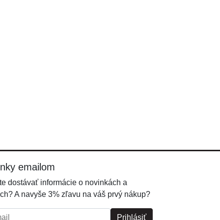
inky emailom
e dostávať informácie o novinkách a
ch? A navyše 3% zľavu na váš prvý nákup?
l:
Prihlásiť