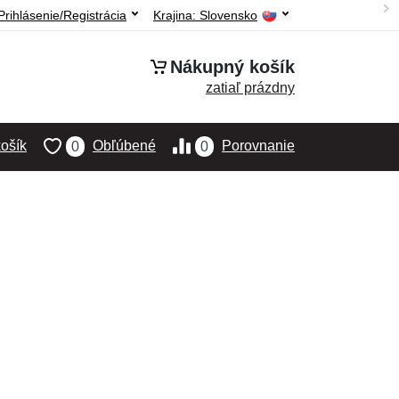
Prihlásenie/Registrácia
Krajina:
Slovensko
Nákupný košík
zatiaľ prázdny
ošík
Obľúbené
Porovnanie
0
0