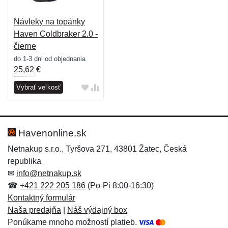
Návleky na topánky
Haven Coldbraker 2.0 -
čierne
do 1-3 dni od objednania
25,62
€
Vybrať veľkosť
Havenonline.sk
Netnakup s.r.o., Tyršova 271, 43801 Žatec, Česká
republika
✉
info@netnakup.sk
☎
+421 222 205 186
(Po-Pi 8:00-16:30)
Kontaktný formulár
Naša predajňa
|
Náš výdajný box
Ponúkame mnoho možností platieb.