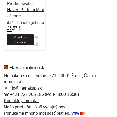
Predné svetlo
Haven Perform Mini
- čierne
do 1-3 dni od objednania
25,57
€
Vložiť do
košíka
Havenonline.sk
Netnakup s.r.o., Tyršova 271, 43801 Žatec, Česká
republika
✉
info@netnakup.sk
☎
+421 222 205 186
(Po-Pi 8:00-16:30)
Kontaktný formulár
Naša predajňa
|
Náš výdajný box
Ponúkame mnoho možností platieb.