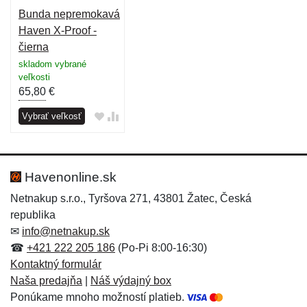
Bunda nepremokavá
Haven X-Proof -
čierna
skladom vybrané
veľkosti
65,80
€
Vybrať veľkosť
Havenonline.sk
Netnakup s.r.o., Tyršova 271, 43801 Žatec, Česká
republika
✉
info@netnakup.sk
☎
+421 222 205 186
(Po-Pi 8:00-16:30)
Kontaktný formulár
Naša predajňa
|
Náš výdajný box
Ponúkame mnoho možností platieb.