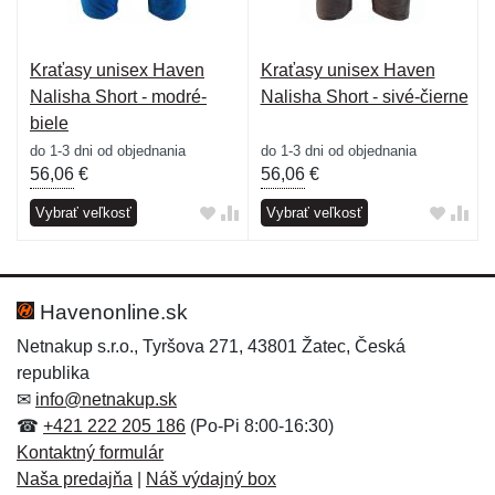
Kraťasy unisex Haven
Kraťasy unisex Haven
Nalisha Short - modré-
Nalisha Short - sivé-čierne
biele
do 1-3 dni od objednania
do 1-3 dni od objednania
56,06
€
56,06
€
Vybrať veľkosť
Vybrať veľkosť
Havenonline.sk
Netnakup s.r.o., Tyršova 271, 43801 Žatec, Česká
republika
✉
info@netnakup.sk
☎
+421 222 205 186
(Po-Pi 8:00-16:30)
Kontaktný formulár
Naša predajňa
|
Náš výdajný box